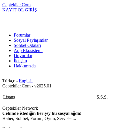
Ceptekiler.Com
KAYIT OL
GİRİŞ
Forumlar
Sosyal Paylaşımlar
Sohbet Odaları
App Ekosistemi
Duyurular
İletişim
Hakkımızda
Türkçe -
English
Ceptekiler.Com - v2025.01
Lisans
S.S.S.
Ceptekiler Network
Cebinde istediğin her şey bu sosyal ağda!
Haber, Sohbet, Forum, Oyun, Servisler...