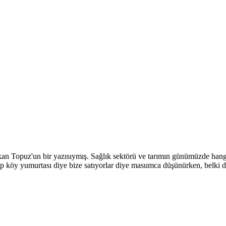
kan Topuz'un bir yazısıymış. Sağlık sektörü ve tarımın günümüzde hangi
lıp köy yumurtası diye bize satıyorlar diye masumca düşünürken, belki 