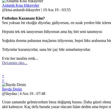
Anlamlı Kısa Hikayeler
@kisa-anlamli-hikayeler | 19 Ara 19 - 03:55
Futbolun Kazananı Kim?
Sen yoksan bir eksiğiz diyorlar, gidiyorsun, en uzak yerden bile izleme
Hepsini tek tek tanıyorsun biliyorsun ama hiç biri seni tanımıyor.
Soğukta donma pahasına maçlarını izliyorsun, hepsi lüks arabasına bi
Trilyonlar kazanıyorlar, sana bir çay bile ısmarlamıyorlar.
Evin her tarafını renk...
Devamını oku...
+
+
İlayda Deniz
@ilaydaa | 4 Ara 19 - 07:48
Uzun zamandır gelmiyordum biraz değişmiş burası. Daha güzel olmuş. 
akit kalmıyor. Kaç defa burada yazar olacam falan dedim ama hepsi söz