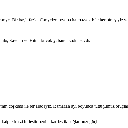
iye. Bir hayli fazla. Cariyeleri hesaba katmazsak bile her bir eşiyle s
u, Saydalı ve Hititli birçok yabancı kadın sevdi.
am coşkusu ile bir aradayız. Ramazan ayı boyunca tuttuğumuz oruçlar, 
kalplerimizi birleştirmenin, kardeşlik bağlarımızı güçl...