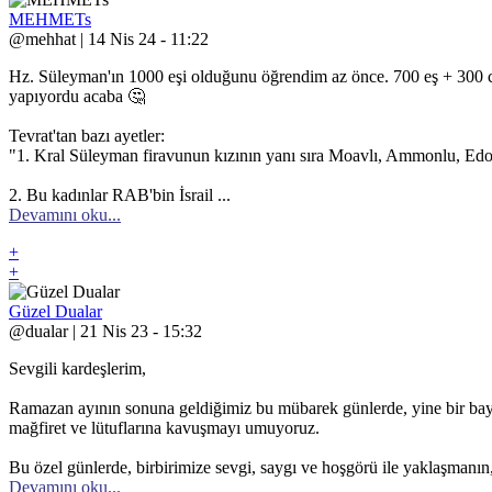
MEHMETs
@mehhat | 14 Nis 24 - 11:22
Hz. Süleyman'ın 1000 eşi olduğunu öğrendim az önce. 700 eş + 300 car
yapıyordu acaba 🤔
Tevrat'tan bazı ayetler:
"1. Kral Süleyman firavunun kızının yanı sıra Moavlı, Ammonlu, Edoml
2. Bu kadınlar RAB'bin İsrail ...
Devamını oku...
+
+
Güzel Dualar
@dualar | 21 Nis 23 - 15:32
Sevgili kardeşlerim,
Ramazan ayının sonuna geldiğimiz bu mübarek günlerde, yine bir bayr
mağfiret ve lütuflarına kavuşmayı umuyoruz.
Bu özel günlerde, birbirimize sevgi, saygı ve hoşgörü ile yaklaşmanın, 
Devamını oku...