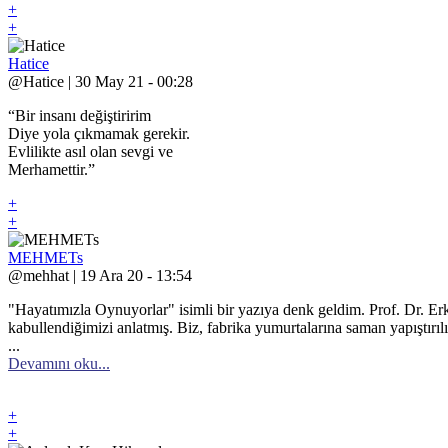
+
+
Hatice
@Hatice | 30 May 21 - 00:28
“Bir insanı değiştiririm
Diye yola çıkmamak gerekir.
Evlilikte asıl olan sevgi ve
Merhamettir.”
+
+
MEHMETs
@mehhat | 19 Ara 20 - 13:54
"Hayatımızla Oynuyorlar" isimli bir yazıya denk geldim. Prof. Dr. Er
kabullendiğimizi anlatmış. Biz, fabrika yumurtalarına saman yapıştırı
...
Devamını oku...
+
+