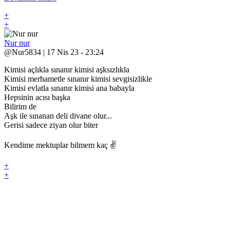
+
+
Nur nur
@Nur5834 | 17 Nis 23 - 23:24
Kimisi açlıkla sınanır kimisi aşksızlıkla
Kimisi merhametle sınanır kimisi sevgisizlikle
Kimisi evlatla sınanır kimisi ana babayla
Hepsinin acısı başka
Bilirim de
Aşk ile sınanan deli divane olur...
Gerisi sadece ziyan olur biter
Kendime mektuplar bilmem kaç ✌️
+
+