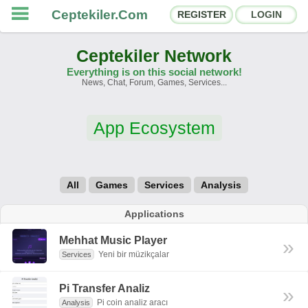
Ceptekiler.Com
REGISTER
LOGIN
Ceptekiler Network
Everything is on this social network!
News, Chat, Forum, Games, Services...
Forums
Social Shares
App Ecosystem
Chat Rooms
App Ecosystem
Announcements
Contact
All
Games
Services
Analysis
About Us
Applications
Mehhat Music Player
»
Ceptekiler.Com - v2025.01
Yeni bir müzikçalar
Services
Licence
F.A.Q.
C.S.
Contract
Pi Transfer Analiz
»
Pi coin analiz aracı
Analysis