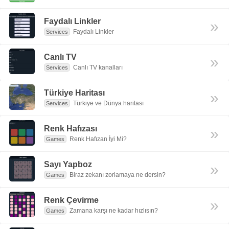
Faydalı Linkler
»
Faydalı Linkler
Services
Canlı TV
»
Canlı TV kanalları
Services
Türkiye Haritası
»
Türkiye ve Dünya haritası
Services
Renk Hafızası
»
Renk Hafızan İyi Mi?
Games
Sayı Yapboz
»
Biraz zekanı zorlamaya ne dersin?
Games
Renk Çevirme
»
Zamana karşı ne kadar hızlısın?
Games