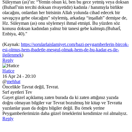
Süleyman (as)’ın: “Yemin olsun ki, ben bu gece yetmiş veya doksan
(Buharî’nin tercihi doksan rivayetidir) kadınla / hanımıyla birlikte
olacağını, onlardan her birisinin Allah yolunda cihad edecek bir
savaşçıya gebe olacağını" söylemiş, arkadaşı “inşallah” demişse de,
Hz. Süleyman (as) onu söylemeyi ihmal etmişti. Bu yüzden söz
konusu doksan kadından yalnız bir tanesi gebe kalmıştı.(Buharî,
Enbiya, 40)."
(Kaynak:
https://sorularlaislamiyet.com/bazi-peygamberlerin-bircok-
esi-olmus-hem-ibadetle-mesgul-olmak-hem-de-bu-kadar-es-ile-
ilgilenmek
)
Reply
Hatice
16 Apr 24 - 20:10
@
mehhat
Öncelikle Tavrat değil, Tevrat.
Sırf ayetleri Tev
Gayet güzel açıklamış zaten burada da ki zaten attığınız yazıda
doğru olmayan bilgiler var Tevrat bozulmuş bir kitap ve Tevratta
yazılanlar şuan da doğru bilgiler değil. Bu örnek yerine
Peygamberlerimizin daha güzel örneklerini kendimize rol almalıyız.
Reply