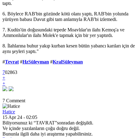
taptı.
6. Böylece RAB'bin gözünde kötü olanı yaptı, RAB'bin yolunda
yürüyen babası Davut gibi tam anlamıyla RAB'bi izlemedi.
7. Kudüs'ün doğusundaki tepede Moavlılar'ın ilahı Kemoş'a ve
Ammonlular'ın ilahı Molek'e tapmak için bir yer yaptırdı.
8. İlahlarına buhur yakıp kurban kesen bütün yabancı karıları için de
aynı şeyleri yaptı."
#
Tevrat
#
HzSüleyman
#
KralSüleyman
7
0
2
863
+
+
7 Comment
Hatice
15 Apr 24 - 02:05
Biliyorsunuz ki “TAVRAT”sonradan değişildi.
Ve içinde yazılanların çoğu doğru değil.
Bununla ilgili daha iyi araştırma yapabilirsiniz.