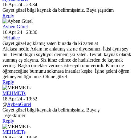
16 Apr 24 - 23:34
Gayet güzel bilgi kaynak da belirtmişsiniz. Baya şaşırdım
Reply
Ayben Gürel
16 Apr 24 - 23:36
@
Hatice
Gayet güzel açıklamış zaten burada da ki zaten at
Alakası nedir. Adam ne anlatmış siz ne diyorsunuz. İkisi aynı şey
mi. Tevrat doğru söylüyor dememişki zaten. Tevratı kaynak olarak
sunmuş eş olayına. Siz itiraz edince de hadislerden de kaymak
vermiş. Başka örnekler vermek isteseydi onu verirdi. Kimin ne
öğreneceğine burnunu sokmasa insanlar keşke. İşine geleni öğren
gelmeyeni öğrenme. Oh ne güzel
Reply
MEHMETs
18 Apr 24 - 19:52
@
AybenGurel
Gayet güzel bilgi kaynak da belirtmişsiniz. Baya ş
Teşekkürler
Reply
MEHMETs
18 Apr 24 - 19:59