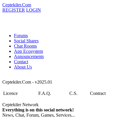
Ceptekiler.Com
REGISTER
LOGIN
Forums
Social Shares
Chat Rooms
App Ecosystem
Announcements
Contact
About Us
Ceptekiler.Com - v2025.01
Licence
F.A.Q.
C.S.
Contract
Ceptekiler Network
Everything is on this social network!
News, Chat, Forum, Games, Services...