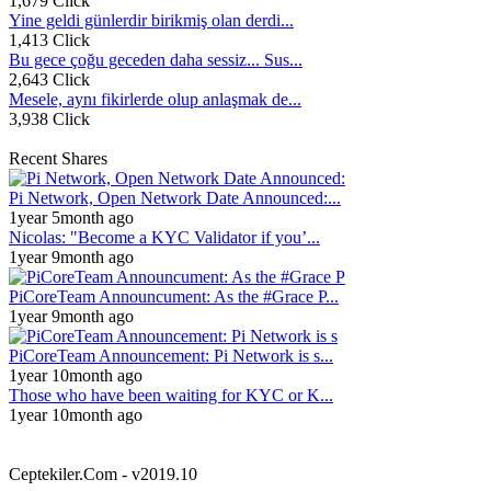
1,679 Click
Yine geldi günlerdir birikmiş olan derdi...
1,413 Click
Bu gece çoğu geceden daha sessiz... Sus...
2,643 Click
Mesele, aynı fikirlerde olup anlaşmak de...
3,938 Click
Recent Shares
Pi Network, Open Network Date Announced:...
1year 5month ago
Nicolas: "Become a KYC Validator if you’...
1year 9month ago
PiCoreTeam Announcument: As the #Grace P...
1year 9month ago
PiCoreTeam Announcement: Pi Network is s...
1year 10month ago
Those who have been waiting for KYC or K...
1year 10month ago
Ceptekiler.Com - v2019.10