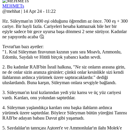
MEHMETs
@mehhat | 14 Apr 24 - 11:22
Hz. Süleyman'ın 1000 eşi olduğunu öğrendim az önce. 700 eş + 300
cariye. Bir hayli fazla. Cariyeleri hesaba katmazsak bile her bir
eşiyle sadece bir gece uyursa başa dönmesi 2 sene sürüyor. Kadınlar
ne yapıyordu acaba 🤔
Tevrat'tan bazı ayetler:
"1. Kral Süleyman firavunun kızının yanı sıra Moavlı, Ammonlu,
Edomlu, Saydalı ve Hititli birçok yabancı kadın sevdi.
2. Bu kadınlar RAB'bin İsrail halkına, "Ne siz onların arasına girin,
ne de onlar sizin aranıza girsinler; çünkü onlar kesinlikle sizi kendi
ilahlarının ardınca yürümek üzere saptıracaklardır." dediği
uluslardandı. Buna karşın, Süleyman onlara sevgiyle bağlandı.
3. Süleyman'ın kral kızlarından yedi yüz karısı ve üç yüz cariyesi
vardı. Karıları, onu yolundan saptırdılar.
4. Süleyman yaşlandıkça karıları onu başka ilahların ardınca
yürümek üzere saptırdılar. Böylece Süleyman bütün yüreğini Tanrısı
RAB'be adayan babası Davut gibi yaşamadı.
5. Saydalılar'ın tanrıçası Aştoret'e ve Ammonlular'ın ilahı Molek'e