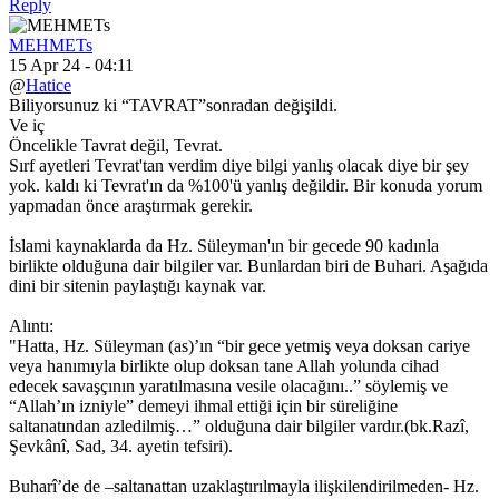
Reply
MEHMETs
15 Apr 24 - 04:11
@
Hatice
Biliyorsunuz ki “TAVRAT”sonradan değişildi.
Ve iç
Öncelikle Tavrat değil, Tevrat.
Sırf ayetleri Tevrat'tan verdim diye bilgi yanlış olacak diye bir şey
yok. kaldı ki Tevrat'ın da %100'ü yanlış değildir. Bir konuda yorum
yapmadan önce araştırmak gerekir.
İslami kaynaklarda da Hz. Süleyman'ın bir gecede 90 kadınla
birlikte olduğuna dair bilgiler var. Bunlardan biri de Buhari. Aşağıda
dini bir sitenin paylaştığı kaynak var.
Alıntı:
"Hatta, Hz. Süleyman (as)’ın “bir gece yetmiş veya doksan cariye
veya hanımıyla birlikte olup doksan tane Allah yolunda cihad
edecek savaşçının yaratılmasına vesile olacağını..” söylemiş ve
“Allah’ın izniyle” demeyi ihmal ettiği için bir süreliğine
saltanatından azledilmiş…” olduğuna dair bilgiler vardır.(bk.Razî,
Şevkânî, Sad, 34. ayetin tefsiri).
Buharî’de de –saltanattan uzaklaştırılmayla ilişkilendirilmeden- Hz.