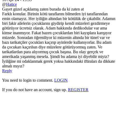
@
Hatice
Gayet güzel açıklamış zaten burada da ki zaten at
Farklı konular. Birinin kötü taraflarını bilmeden iyi taraflarından
emin olamayız. Her iyiliğin altından bir kötülük de çıkabilir. Adamın
biri fakir ailelerin çocuklarını giydirip kendi müzeleri gezdirmeye
götürüyor ücretsiz olarak. Adam hakkında dedikodular var ama
kimse inanmıyor. Fakat bazen çocuklardan biri kayıplara karışıyor
müzede. Sonradan öğreniliyor ki müzenin altında bir tünel var ve
bazı tarikatçiler çocukları kaçırıp ayinlerde kullanıyorlar. Bu adam
da çocukarı kaçırılsın diye müzelere götürüyormuş zaten. Ve
tarikatlardan para alıyormuş çocuk başına. Bu olay gerçek ve
amerikada yaşanmış mesela. Şimdi bu adama iyi diyebilir miyiz?
İyiliğine mi odaklanmak gerek yoksa hakkındaki iftiraları da dikkate
almalı mıyız?
Reply
You need to login to comment.
LOGIN
If you do not have an account, sign up.
REGISTER