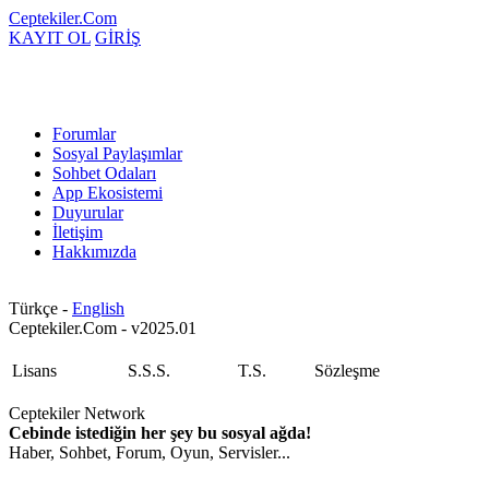
Ceptekiler.Com
KAYIT OL
GİRİŞ
Forumlar
Sosyal Paylaşımlar
Sohbet Odaları
App Ekosistemi
Duyurular
İletişim
Hakkımızda
Türkçe -
English
Ceptekiler.Com - v2025.01
Lisans
S.S.S.
T.S.
Sözleşme
Ceptekiler Network
Cebinde istediğin her şey bu sosyal ağda!
Haber, Sohbet, Forum, Oyun, Servisler...