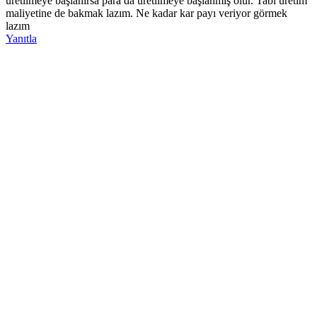
üretilmeye başlanırsa para da üretilmeye başlanmış olur. Tabi üretim
maliyetine de bakmak lazım. Ne kadar kar payı veriyor görmek
lazım
Yanıtla