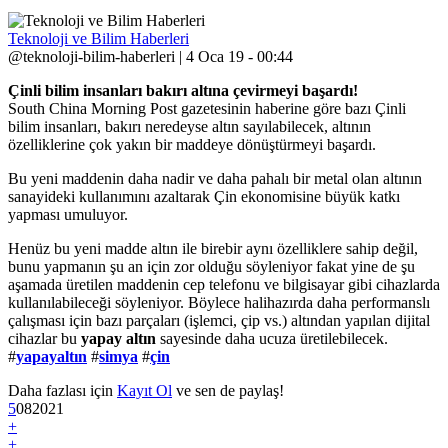
Teknoloji ve Bilim Haberleri
@teknoloji-bilim-haberleri | 4 Oca 19 - 00:44
Çinli bilim insanları bakırı altına çevirmeyi başardı!
South China Morning Post gazetesinin haberine göre bazı Çinli
bilim insanları, bakırı neredeyse altın sayılabilecek, altının
özelliklerine çok yakın bir maddeye dönüştürmeyi başardı.
Bu yeni maddenin daha nadir ve daha pahalı bir metal olan altının
sanayideki kullanımını azaltarak Çin ekonomisine büyük katkı
yapması umuluyor.
Henüz bu yeni madde altın ile birebir aynı özelliklere sahip değil,
bunu yapmanın şu an için zor olduğu söyleniyor fakat yine de şu
aşamada üretilen maddenin cep telefonu ve bilgisayar gibi cihazlarda
kullanılabileceği söyleniyor. Böylece halihazırda daha performanslı
çalışması için bazı parçaları (işlemci, çip vs.) altından yapılan dijital
cihazlar bu
yapay altın
sayesinde daha ucuza üretilebilecek.
#
yapayaltın
#
simya
#
çin
Daha fazlası için
Kayıt Ol
ve sen de paylaş!
5
0
8
2021
+
+