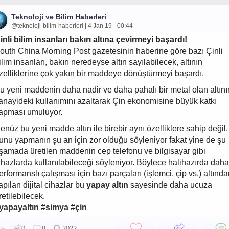
Teknoloji ve Bilim Haberleri
@teknoloji-bilim-haberleri | 4 Jan 19 - 00:44
inli bilim insanları bakırı altına çevirmeyi başardı!
outh China Morning Post gazetesinin haberine göre bazı Çinli
ilim insanları, bakırı neredeyse altın sayılabilecek, altının
zelliklerine çok yakın bir maddeye dönüştürmeyi başardı.
u yeni maddenin daha nadir ve daha pahalı bir metal olan altını
anayideki kullanımını azaltarak Çin ekonomisine büyük katkı
apması umuluyor.
enüz bu yeni madde altın ile birebir aynı özelliklere sahip değil,
unu yapmanın şu an için zor olduğu söyleniyor fakat yine de şu
şamada üretilen maddenin cep telefonu ve bilgisayar gibi
ihazlarda kullanılabileceği söyleniyor. Böylece halihazırda daha
erformanslı çalışması için bazı parçaları (işlemci, çip vs.) altınd
apılan dijital cihazlar bu
yapay altın
sayesinde daha ucuza
retilebilecek.
yapayaltın
#
simya
#
çin
5
0
8
2022