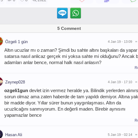
5 Comment
Özgeli 1 gün
4 Jan 19 - 13:09
Altın ucuzlar mı o zaman? Şimdi bu sahte altını başkaları da yapar
satarsa nasıl anlicaz gerçek mi yoksa sahte mi olduğunu? Ancak b
adamları anlar bence, normal halk nasıl anlasın?
R
Zeynep028
4 Jan 19 - 17:10
ozgeli1gun
devlet izin vermez heralde ya. Bilindik yerlerden alınır
sorun olmaz ama zaten haberde de tam yapıldı demiyor. Altına yak
bir madde diyor. Yıllar sürer bunun yaygınlaşması. Altın da
ucuzlicağını sanmıyorum. En değerli maden. Birebir aynısını
yapamazlar bence
R
Hasan Ali
5 Jan 19 - 02:14