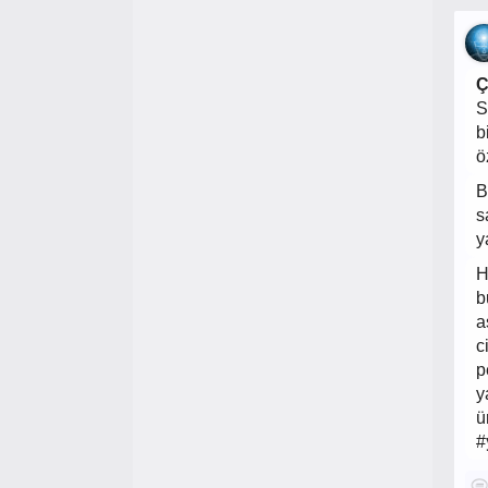
Ç
S
b
ö
B
s
y
H
b
a
c
p
y
ü
#