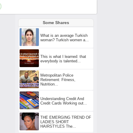
Some Shares
What is an average Turkish
woman? Turkish women a...
This is what I learned: that
everybody is talented...
Metropolitan Police
Retirement: Fitness,
Nutrition...
Understanding Credit And
Credit Cards Working out...
THE EMERGING TREND OF
LADIES SHORT
HAIRSTYLES The...