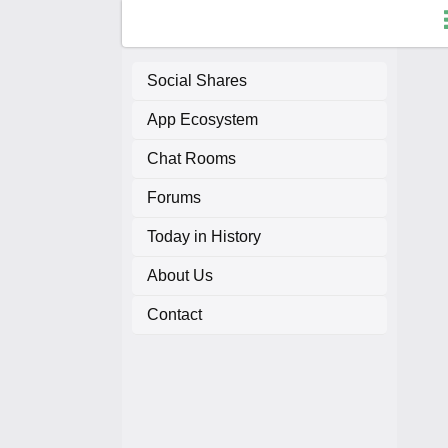
Social Shares
App Ecosystem
F
Chat Rooms
C
Forums
A
Today in History
About Us
A
Contact