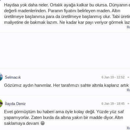
Haydaa yok daha neler. Ortalık ayağa kalkar bu olursa. Dünyanın 
değerli madenlerinden. Paranın fiyatını belirleyen maden. Altın
üretilmeye başlanırsa para da üretilmeye başlanmış olur. Tabi üret
maliyetine de bakmak lazım. Ne kadar kar payı veriyor görmek la
R
Selmacık
6 Jan 19 - 12:52
Gözümız aydın hanımlar. Her tarafımızı sahte altınla kaplarız artık
R
İlayda Deniz
6 Jan 19 - 18:45
Evet görmüştüm bu haberi ama öyle kolay değil. Yüzde yüz saf
yapamıyorlar. Zaten burda da altına yakın bir madde diyor. Altın
saklamaya devam 😁
R