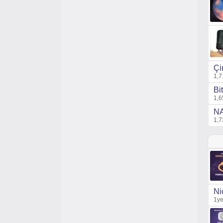
Çi
1,7
Bi
1,6
NA
1,7
Ni
1ye