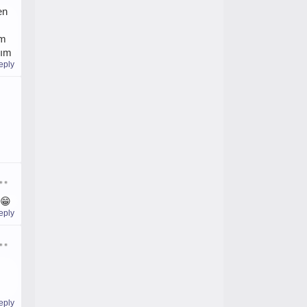
en
im
zım
eply
 😁
eply
eply