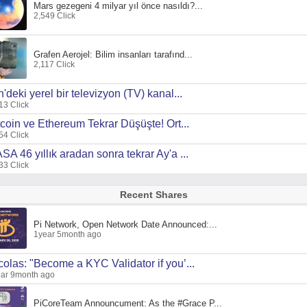
Mars gezegeni 4 milyar yıl önce nasıldı?...
2,549 Click
Grafen Aerojel: Bilim insanları tarafınd...
2,117 Click
n'deki yerel bir televizyon (TV) kanal...
13 Click
tcoin ve Ethereum Tekrar Düşüşte! Ort...
54 Click
SA 46 yıllık aradan sonra tekrar Ay'a ...
33 Click
Recent Shares
Pi Network, Open Network Date Announced:...
1year 5month ago
colas: "Become a KYC Validator if you’...
ar 9month ago
PiCoreTeam Announcument: As the #Grace P...