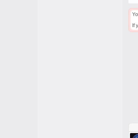
Yo
If