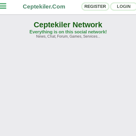
Ceptekiler.Com
REGISTER
LOGIN
Ceptekiler Network
Everything is on this social network!
News, Chat, Forum, Games, Services...
orums
Social Shares
hat Rooms
App Ecosystem
nnouncements
Contact
bout Us
Türkçe
- English
Ceptekiler.Com - v2025.01
Licence
F.A.Q.
C.S.
Contract