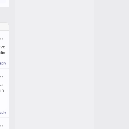
 ve
ilim
eply
sa
ın
eply