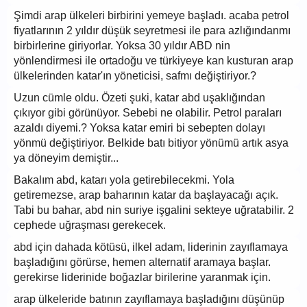
Şimdi arap ülkeleri birbirini yemeye başladı. acaba petrol
fiyatlarının 2 yıldır düşük seyretmesi ile para azlığındanmı
birbirlerine giriyorlar. Yoksa 30 yıldır ABD nin
yönlendirmesi ile ortadoğu ve türkiyeye kan kusturan arap
ülkelerinden katar'ın yöneticisi, safmı değiştiriyor.?
Uzun cümle oldu. Özeti şuki, katar abd uşaklığından
çıkıyor gibi görünüyor. Sebebi ne olabilir. Petrol paraları
azaldı diyemi.? Yoksa katar emiri bi sebepten dolayı
yönmü değiştiriyor. Belkide batı bitiyor yönümü artık asya
ya döneyim demiştir...
Bakalım abd, katarı yola getirebilecekmi. Yola
getiremezse, arap baharının katar da başlayacağı açık.
Tabi bu bahar, abd nin suriye işgalini sekteye uğratabilir. 2
cephede uğraşması gerekecek.
abd için dahada kötüsü, ilkel adam, liderinin zayıflamaya
başladığını görürse, hemen alternatif aramaya başlar.
gerekirse liderinide boğazlar birilerine yaranmak için.
arap ülkeleride batının zayıflamaya başladığını düşünüp