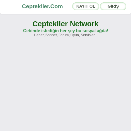
Ceptekiler.Com
KAYIT OL
GİRİŞ
Ceptekiler Network
Cebinde istediğin her şey bu sosyal ağda!
Haber, Sohbet, Forum, Oyun, Servisler...
Forumlar
Sosyal Paylaşımlar
Sohbet Odaları
App Ekosistemi
Duyurular
İletişim
Hakkımızda
Türkçe -
English
Ceptekiler.Com - v2025.01
Lisans
S.S.S.
T.S.
Sözleşme