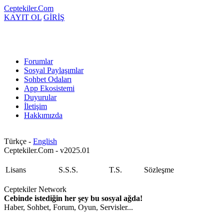
Ceptekiler.Com
KAYIT OL
GİRİŞ
Forumlar
Sosyal Paylaşımlar
Sohbet Odaları
App Ekosistemi
Duyurular
İletişim
Hakkımızda
Türkçe -
English
Ceptekiler.Com - v2025.01
Lisans
S.S.S.
T.S.
Sözleşme
Ceptekiler Network
Cebinde istediğin her şey bu sosyal ağda!
Haber, Sohbet, Forum, Oyun, Servisler...