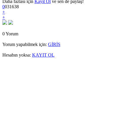
Daha fazlası için
Kayıt Ol
ve sen de paylaş!
0
0
3
1638
+
+
0 Yorum
Yorum yapabilmek için:
GİRİŞ
Hesabın yoksa:
KAYIT OL