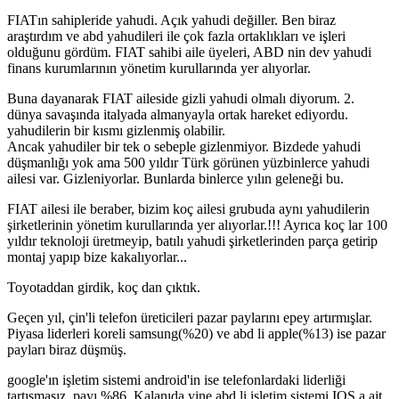
FIATın sahipleride yahudi. Açık yahudi değiller. Ben biraz
araştırdım ve abd yahudileri ile çok fazla ortaklıkları ve işleri
olduğunu gördüm. FIAT sahibi aile üyeleri, ABD nin dev yahudi
finans kurumlarının yönetim kurullarında yer alıyorlar.
Buna dayanarak FIAT aileside gizli yahudi olmalı diyorum. 2.
dünya savaşında italyada almanyayla ortak hareket ediyordu.
yahudilerin bir kısmı gizlenmiş olabilir.
Ancak yahudiler bir tek o sebeple gizlenmiyor. Bizdede yahudi
düşmanlığı yok ama 500 yıldır Türk görünen yüzbinlerce yahudi
ailesi var. Gizleniyorlar. Bunlarda binlerce yılın geleneği bu.
FIAT ailesi ile beraber, bizim koç ailesi grubuda aynı yahudilerin
şirketlerinin yönetim kurullarında yer alıyorlar.!!! Ayrıca koç lar 100
yıldır teknoloji üretmeyip, batılı yahudi şirketlerinden parça getirip
montaj yapıp bize kakalıyorlar...
Toyotaddan girdik, koç dan çıktık.
Geçen yıl, çin'li telefon üreticileri pazar paylarını epey artırmışlar.
Piyasa liderleri koreli samsung(%20) ve abd li apple(%13) ise pazar
payları biraz düşmüş.
google'ın işletim sistemi android'in ise telefonlardaki liderliği
tartışmasız. payı %86. Kalanıda yine abd li işletim sistemi IOS a ait.