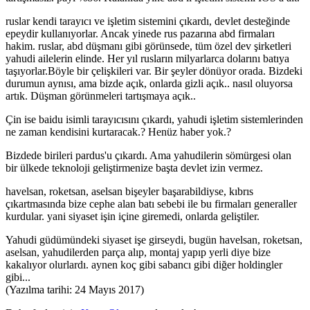
ruslar kendi tarayıcı ve işletim sistemini çıkardı, devlet desteğinde
epeydir kullanıyorlar. Ancak yinede rus pazarına abd firmaları
hakim. ruslar, abd düşmanı gibi görünsede, tüm özel dev şirketleri
yahudi ailelerin elinde. Her yıl rusların milyarlarca dolarını batıya
taşıyorlar.Böyle bir çelişkileri var. Bir şeyler dönüyor orada. Bizdeki
durumun aynısı, ama bizde açık, onlarda gizli açık.. nasıl oluyorsa
artık. Düşman görünmeleri tartışmaya açık..
Çin ise baidu isimli tarayıcısını çıkardı, yahudi işletim sistemlerinden
ne zaman kendisini kurtaracak.? Henüz haber yok.?
Bizdede birileri pardus'u çıkardı. Ama yahudilerin sömürgesi olan
bir ülkede teknoloji geliştirmenize başta devlet izin vermez.
havelsan, roketsan, aselsan bişeyler başarabildiyse, kıbrıs
çıkartmasında bize cephe alan batı sebebi ile bu firmaları generaller
kurdular. yani siyaset işin içine giremedi, onlarda geliştiler.
Yahudi güdümündeki siyaset işe girseydi, bugün havelsan, roketsan,
aselsan, yahudilerden parça alıp, montaj yapıp yerli diye bize
kakalıyor olurlardı. aynen koç gibi sabancı gibi diğer holdingler
gibi...
(Yazılma tarihi: 24 Mayıs 2017)