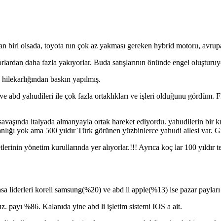
an biri olsada, toyota nın çok az yakması gereken hybrid motoru, avrupa
rlardan daha fazla yakıyorlar. Buda satışlarının önünde engel oluşturuy
hilekarlığından baskın yapılmış.
ve abd yahudileri ile çok fazla ortaklıkları ve işleri olduğunu gördüm.
vaşında italyada almanyayla ortak hareket ediyordu. yahudilerin bir kıs
ığı yok ama 500 yıldır Türk görünen yüzbinlerce yahudi ailesi var. Giz
tlerinin yönetim kurullarında yer alıyorlar.!!! Ayrıca koç lar 100 yıldır 
Piyasa liderleri koreli samsung(%20) ve abd li apple(%13) ise pazar paylar
asız. payı %86. Kalanıda yine abd li işletim sistemi IOS a ait.