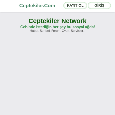
Ceptekiler.Com
KAYIT OL
GİRİŞ
Ceptekiler Network
Cebinde istediğin her şey bu sosyal ağda!
Haber, Sohbet, Forum, Oyun, Servisler...
Forumlar
Sosyal Paylaşımlar
Sohbet Odaları
App Ekosistemi
Duyurular
İletişim
Hakkımızda
Türkçe -
English
Ceptekiler.Com - v2025.01
Lisans
S.S.S.
T.S.
Sözleşme