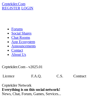
Ceptekiler.Com
REGISTER
LOGIN
Forums
Social Shares
Chat Rooms
App Ecosystem
Announcements
Contact
About Us
Ceptekiler.Com - v2025.01
Licence
F.A.Q.
C.S.
Contract
Ceptekiler Network
Everything is on this social network!
News, Chat, Forum, Games, Services...