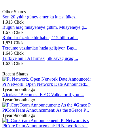
Other Shares
Son 20 yıldır güney amerika kıtası ülkes...
1,913 Click
Bugün araç muayeneye gittim. Muayeneye g...
1,675 Click
Robotlar üzerine bir haber, 115 bilim ad...
1,831 Click
Tercüme yazılımları hızla gelişiyor. Baş...
1,645 Click
Türkiye'nin TAI firması, ilk savaç uçağı...
1,625 Click
Recent Shares
Pi Network, Open Network Date Announced:...
1year 5month ago
Nicolas: "Become a KYC Validator if you’...
1year 9month ago
PiCoreTeam Announcument: As the #Grace P...
1year 9month ago
PiCoreTeam Announcement: Pi Network is s...