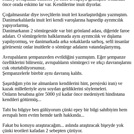
önce orada eskimo lar var. Kendilerine inuit diyorlar.
Çoğalmasınlar diye isveçlilerin inuit leri kısırlaştırdığını yazmıştım.
Danimarkalılarda inuit leri kendi varoşlarına hapsedip ayrımcılık
yapıyorlarmış.
Danimarkanın 2 sömürgeside var biri grönland adası, diğeride faroe
adaları. O sömürgelerin halklarınada aynı ayrımcılık ve dışlama
yapılıyormuş, ve danimarkada arka sokaklarda sarhoş, sefil insanlar
görürseniz onlar inuitlerle o sömürge adaların vatandaşlarıymış.
Avrupalıların şempanzeden evrildiğini yazmıştım. Eğer şempanze
özelliklerini bilirseniz, avrupalıların sömürgeci ve ırkçı davranışlarını
cuk oturtabiliyorsunuz.
Şempanzelerle birebir aynı davranış kalıbı.
Şaşırdığım yön ise almanların kendilerini hint, pers(eski iran) ve
kazak milletleriyle aynı soydan geldiklerini söylemeleri.
Onların hesabına göre 5000 yıl kadar önce medeniyeti hindistana
kendileri götürmüş...
Tabi bu bilgiye ben gülüyorum çünki epey bir bilgi sahibiyim hem
avrupalı hem evrim hemde tarih hakkında...
Fakat bu konuyu araştıracağım... aslında araştıracak bişeyde yok
çünki teorileri kafadan 2 sebepten çürüyor.