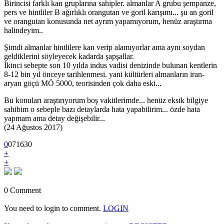
Birincisi farklı kan gruplarına sahipler. almanlar A grubu şempanze,
pers ve hintliler B ağırlıklı orangutan ve goril karışımı... şu an goril
ve orangutan konusunda net ayrım yapamıyorum, henüz araştırma
halindeyim..
Şimdi almanlar hintlilere kan verip alamıyorlar ama aynı soydan
geldiklerini söyleyecek kadarda şapşallar.
İkinci sebepte son 10 yılda indus vadisi denizinde bulunan kentlerin
8-12 bin yıl önceye tarihlenmesi. yani kültürleri almanların iran-
aryan göçü MÖ 5000, teorisinden çok daha eski...
Bu konuları araştırıyorum boş vakitlerimde... henüz eksik bilgiye
sahibim o sebeple bazı detaylarda hata yapabilirim... özde hata
yapmam ama detay değişebilir...
(24 Ağustos 2017)
0
0
7
1630
+
+
0 Comment
You need to login to comment.
LOGIN