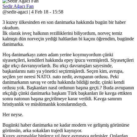
Sedir Ağacı Fan
@sedir-agaci | 4 Feb 18 - 15:58
3 kuzey ülkesinden en son danimarka hakkında bugün bir haber
okudum.
İlk olarak isveç halkının rezilliklerini biliyordum, norveç temiz
kalmıştı dün norveçin yediği haltlardan bi kaçını öğrendim, bugünde
danimarka.
Hoş danimarkayı zaten adam yerine koymuyordum çünki
siyasetçileri, kendileri hakkında epey ipucu vermişlerdi. Siyasetçileri
ağır ırkçı davranıyorlardı. Bu ırkçı davranışları sayesinde,
başkanlarını nato ya yönetici seçtirmişlerdi. Seçen kim, avrupa,
seçilen yer neresi NATO. nato nedir, avrupanın ordusu. Peki
danimarkanın savaş ve ordu hakkında bildiği nedir, çünki kendi
ordusu yok. Başkanları nasıl ordunun başına geçti.? Buda avrupanın
ırkçılığı çünki danimarka başkanı Türk başkanları ile kavga ettikten
sonra natonun başına geçirilmeye karar verildi. Kavga sanırım
hristiyanlık ve müslümanlık konularındaydı.
Her neyse.
Bugünki haber danimarka ne kadar modern ve gelişmiş görünürse
görünsün, arka sokakları trajedi kaynıyor.
Kuzey avrupalılar binlerce yıl önce avrupaya gelmişler. Onlardan