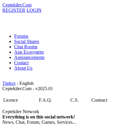
Ceptekiler.Com
REGISTER
LOGIN
Forums
Social Shares
Chat Rooms
App Ecosystem
Announcements
Contact
About Us
Türkçe
- English
Ceptekiler.Com - v2025.01
Licence
F.A.Q.
C.S.
Contract
Ceptekiler Network
Everything is on this social network!
News, Chat, Forum, Games, Services...