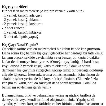
Kış çayı tarifleri
Birinci tarif malzemeleri: (Alerjiniz varsa dikkatli olun)
- 1 yemek kaşıkğı ada çayı
- 2 yemek kaşıkğı ıhlamur
- 2 yemek kaşıkğı kuşburnu
- 2 adet zencefil
- 1 yemek kaşıkğı hibiskus
- 3 adet okaliptüs yaprağı
Kış Çayı Nasıl Yapılır?
Öncelikle tarifte verilen malzemeleri bir kabın içinde karıştırıyoruz.
Daha sonra kaç bardak kış çayı içilecekse her bardağa bir tatlı kaşığı
karışım olacak şekilde çaydanlıkta veya benzer bir kapta 5 dakika
kadar demlenmeye bırakıyoruz. (Örneğin çaydanlığa 2 bardak su
koyulduysa 2 yemek kaşığı karışım eklenir.) 5 dakika sonra
demlenen kış çayımızı süzgeçten geçirip temiz bir bardağa doldurup
afiyetle içiyoruz. İsterseniz aroma olması açısından içine limon da
sıkabilir, şeker yerine de bal koyarak içebilirsiniz. (Elinizde fazla
karışım mı kaldı, onu da saklayın daha sonra içersiniz. Bunu da
benim mi söylemem gerek yani.)
Bulamadığınız bitki ve baharatların yerine aşağıdaki tarifleri de
deneyebilir veya kendi tarifinizi oluşturabilirsiniz. Yapılış şekli
aynıdır, yalnızca karışım farklıdır ve her birinin kendine has aroması