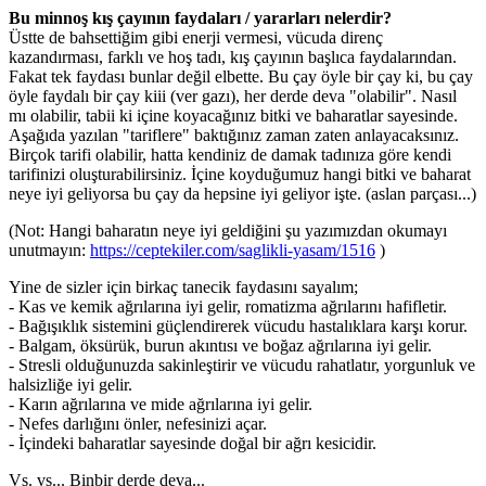
Bu minnoş kış çayının faydaları / yararları nelerdir?
Üstte de bahsettiğim gibi enerji vermesi, vücuda direnç
kazandırması, farklı ve hoş tadı, kış çayının başlıca faydalarından.
Fakat tek faydası bunlar değil elbette. Bu çay öyle bir çay ki, bu çay
öyle faydalı bir çay kiii (ver gazı), her derde deva "olabilir". Nasıl
mı olabilir, tabii ki içine koyacağınız bitki ve baharatlar sayesinde.
Aşağıda yazılan "tariflere" baktığınız zaman zaten anlayacaksınız.
Birçok tarifi olabilir, hatta kendiniz de damak tadınıza göre kendi
tarifinizi oluşturabilirsiniz. İçine koyduğumuz hangi bitki ve baharat
neye iyi geliyorsa bu çay da hepsine iyi geliyor işte. (aslan parçası...)
(Not: Hangi baharatın neye iyi geldiğini şu yazımızdan okumayı
unutmayın:
https://ceptekiler.com/saglikli-yasam/1516
)
Yine de sizler için birkaç tanecik faydasını sayalım;
- Kas ve kemik ağrılarına iyi gelir, romatizma ağrılarını hafifletir.
- Bağışıklık sistemini güçlendirerek vücudu hastalıklara karşı korur.
- Balgam, öksürük, burun akıntısı ve boğaz ağrılarına iyi gelir.
- Stresli olduğunuzda sakinleştirir ve vücudu rahatlatır, yorgunluk ve
halsizliğe iyi gelir.
- Karın ağrılarına ve mide ağrılarına iyi gelir.
- Nefes darlığını önler, nefesinizi açar.
- İçindeki baharatlar sayesinde doğal bir ağrı kesicidir.
Vs. vs... Binbir derde deva...