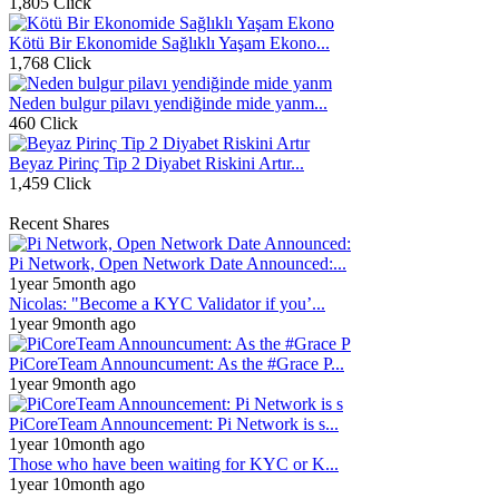
1,805 Click
Kötü Bir Ekonomide Sağlıklı Yaşam Ekono...
1,768 Click
Neden bulgur pilavı yendiğinde mide yanm...
460 Click
Beyaz Pirinç Tip 2 Diyabet Riskini Artır...
1,459 Click
Recent Shares
Pi Network, Open Network Date Announced:...
1year 5month ago
Nicolas: "Become a KYC Validator if you’...
1year 9month ago
PiCoreTeam Announcument: As the #Grace P...
1year 9month ago
PiCoreTeam Announcement: Pi Network is s...
1year 10month ago
Those who have been waiting for KYC or K...
1year 10month ago