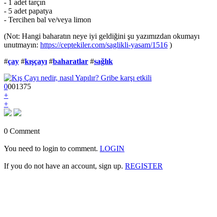
- 1 adet tarçın
- 5 adet papatya
- Tercihen bal ve/veya limon
(Not: Hangi baharatın neye iyi geldiğini şu yazımızdan okumayı
unutmayın:
https://ceptekiler.com/saglikli-yasam/1516
)
#
çay
#
kışçayı
#
baharatlar
#
sağlık
0
0
0
1375
+
+
0 Comment
You need to login to comment.
LOGIN
If you do not have an account, sign up.
REGISTER