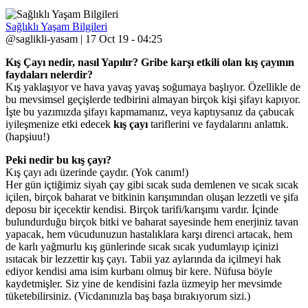
Sağlıklı Yaşam Bilgileri
@saglikli-yasam | 17 Oct 19 - 04:25
Kış Çayı nedir, nasıl Yapılır? Gribe karşı etkili olan kış çayının
faydaları nelerdir?
Kış yaklaşıyor ve hava yavaş yavaş soğumaya başlıyor. Özellikle de
bu mevsimsel geçişlerde tedbirini almayan birçok kişi şifayı kapıyor.
İşte bu yazımızda şifayı kapmamanız, veya kaptıysanız da çabucak
iyileşmenize etki edecek
kış çayı
tariflerini ve faydalarını anlattık.
(hapşiuu!)
Peki nedir bu kış çayı?
Kış çayı adı üzerinde çaydır. (Yok canım!)
Her gün içtiğimiz siyah çay gibi sıcak suda demlenen ve sıcak sıcak
içilen, birçok baharat ve bitkinin karışımından oluşan lezzetli ve şifa
deposu bir içecektir kendisi. Birçok tarifi/karışımı vardır. İçinde
bulundurduğu birçok bitki ve baharat sayesinde hem enerjiniz tavan
yapacak, hem vücudunuzun hastalıklara karşı direnci artacak, hem
de karlı yağmurlu kış günlerinde sıcak sıcak yudumlayıp içinizi
ısıtacak bir lezzettir kış çayı. Tabii yaz aylarında da içilmeyi hak
ediyor kendisi ama isim kurbanı olmuş bir kere. Nüfusa böyle
kaydetmişler. Siz yine de kendisini fazla üzmeyip her mevsimde
tüketebilirsiniz. (Vicdanınızla baş başa bırakıyorum sizi.)