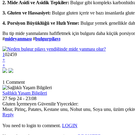
2. Mide Asidi ve Asidik Tepkiler:
Bulgur gibi kompleks karbonhidratla
3. Gluten ve Hassasiyet:
Bulgur gluten içerir ve bazı insanlarda glute
4. Porsiyon Büyüklüğü ve Hızlı Yeme:
Bulgur yemek genellikle daha 
Bu tip mide yanmalarını hafifletmek için bulguru daha küçük porsiyonl
#
mideyanması
#
bulgurpilavı
1
0
2
459
+
+
1 Comment
Sağlıklı Yaşam Bilgileri
27 Sep 24 - 23:08
Gluten İçermeyen Güvenilir Yiyecekler:
Mısır, Pirinç, Patates, Kestane unu, Nohut unu, Soya unu, üzüm çekirde
Reply
You need to login to comment.
LOGIN