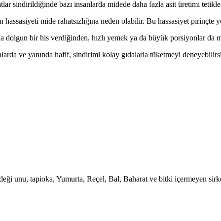
r sindirildiğinde bazı insanlarda midede daha fazla asit üretimi tetiklen
n hassasiyeti mide rahatsızlığına neden olabilir. Bu hassasiyet pirinçte 
dolgun bir his verdiğinden, hızlı yemek ya da büyük porsiyonlar da mide
arda ve yanında hafif, sindirimi kolay gıdalarla tüketmeyi deneyebilirs
ği unu, tapioka, Yumurta, Reçel, Bal, Baharat ve bitki içermeyen sirke 