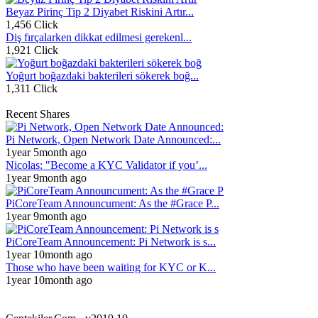
Beyaz Pirinç Tip 2 Diyabet Riskini Artır...
1,456 Click
Diş fırçalarken dikkat edilmesi gerekenl...
1,921 Click
Yoğurt boğazdaki bakterileri sökerek boğ...
1,311 Click
Recent Shares
Pi Network, Open Network Date Announced:...
1year 5month ago
Nicolas: "Become a KYC Validator if you’...
1year 9month ago
PiCoreTeam Announcument: As the #Grace P...
1year 9month ago
PiCoreTeam Announcement: Pi Network is s...
1year 10month ago
Those who have been waiting for KYC or K...
1year 10month ago