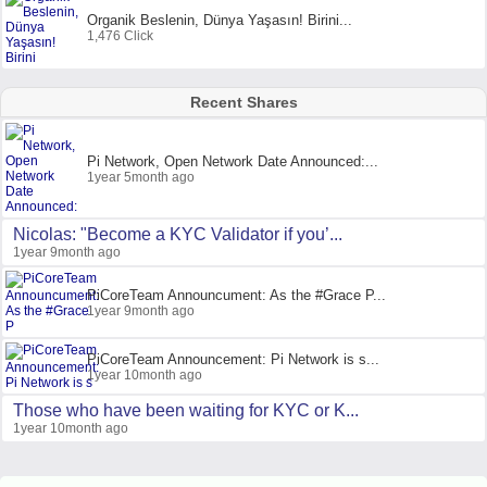
Organik Beslenin, Dünya Yaşasın! Birini...
1,476 Click
Recent Shares
Pi Network, Open Network Date Announced:...
1year 5month ago
Nicolas: "Become a KYC Validator if you’...
1year 9month ago
PiCoreTeam Announcument: As the #Grace P...
1year 9month ago
PiCoreTeam Announcement: Pi Network is s...
1year 10month ago
Those who have been waiting for KYC or K...
1year 10month ago