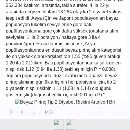
352.384 katılımcı arasında, takip süreleri 4 ila 22 yıl
arasında değişen toplam 13.284 olay tip 2 diyabet vakası
tespit edildi. Asya (Çin ve Japon) popülasyonları beyaz
popülasyon tüketim seviyelerine göre batı
popülasyonlarına göre çok daha yüksek (ortalama alım
seviyeleri 1 ila 2 porsiyon / haftaya göre 3 ila 4
porsiyon/gün). Havuzlanmış nispi risk, Asya
popülasyonlarında en düşük beyaz pirinç alım kategorisi
ile en yüksek olanı karşılaştıran 1.55 (%95 güven aralığı
1.20 ila 2.01) iken, Batı popülasyonlarında karşılık gelen
nispi risk 1.12 (0.94 ila 1.33) (etkileşim için P = 0.038).
Toplam popülasyonda, doz cevabı meta-analizi, beyaz
pirinç alımının günlük artışının her porsiyonu için, tip 2
diyabetin nispi riskinin 1.11 (1.08 ila 1.14) olduğunu
göstermiştir (doğrusal eğilim için <0.001 için P)."
0
0
1
1458