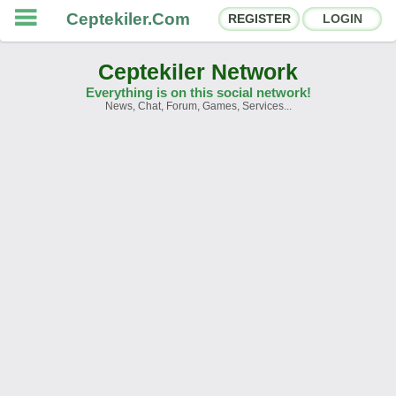
Ceptekiler.Com
REGISTER
LOGIN
Ceptekiler Network
Everything is on this social network!
News, Chat, Forum, Games, Services...
Forums
Social Shares
Chat Rooms
App Ecosystem
Announcements
Contact
About Us
Ceptekiler.Com - v2025.01
Licence
F.A.Q.
C.S.
Contract