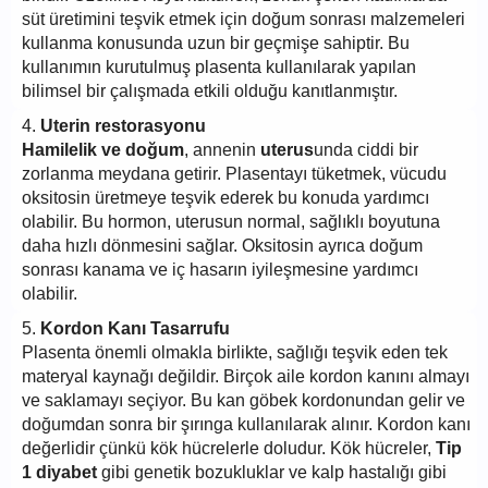
süt üretimini teşvik etmek için doğum sonrası malzemeleri
kullanma konusunda uzun bir geçmişe sahiptir. Bu
kullanımın kurutulmuş plasenta kullanılarak yapılan
bilimsel bir çalışmada etkili olduğu kanıtlanmıştır.
4.
Uterin restorasyonu
Hamilelik ve doğum
, annenin
uterus
unda ciddi bir
zorlanma meydana getirir. Plasentayı tüketmek, vücudu
oksitosin üretmeye teşvik ederek bu konuda yardımcı
olabilir. Bu hormon, uterusun normal, sağlıklı boyutuna
daha hızlı dönmesini sağlar. Oksitosin ayrıca doğum
sonrası kanama ve iç hasarın iyileşmesine yardımcı
olabilir.
5.
Kordon Kanı Tasarrufu
Plasenta önemli olmakla birlikte, sağlığı teşvik eden tek
materyal kaynağı değildir. Birçok aile kordon kanını almayı
ve saklamayı seçiyor. Bu kan göbek kordonundan gelir ve
doğumdan sonra bir şırınga kullanılarak alınır. Kordon kanı
değerlidir çünkü kök hücrelerle doludur. Kök hücreler,
Tip
1 diyabet
gibi genetik bozukluklar ve kalp hastalığı gibi