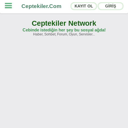
Ceptekiler.Com
KAYIT OL
GİRİŞ
Ceptekiler Network
Cebinde istediğin her şey bu sosyal ağda!
Haber, Sohbet, Forum, Oyun, Servisler...
Forumlar
Sosyal Paylaşımlar
Sohbet Odaları
App Ekosistemi
Duyurular
İletişim
Hakkımızda
Türkçe -
English
Ceptekiler.Com - v2025.01
Lisans
S.S.S.
T.S.
Sözleşme