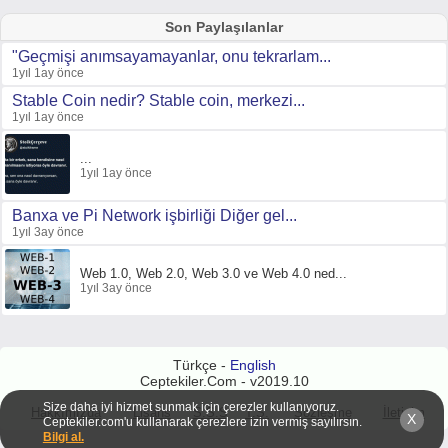
Son Paylaşılanlar
"Geçmişi anımsayamayanlar, onu tekrarlam...
1yıl 1ay önce
Stable Coin nedir? Stable coin, merkezi...
1yıl 1ay önce
...
1yıl 1ay önce
Banxa ve Pi Network işbirliği Diğer gel...
1yıl 3ay önce
Web 1.0, Web 2.0, Web 3.0 ve Web 4.0 ned...
1yıl 3ay önce
Türkçe -
English
Ceptekiler.Com - v2019.10
Size daha iyi hizmet sunmak için çerezler kullanıyoruz.
Hakkımızda
Lisans
S.S.S
T.S.
Sözleşme
İletişim
X
Ceptekiler.com'u kullanarak çerezlere izin vermiş sayılırsın.
Bilgi al.