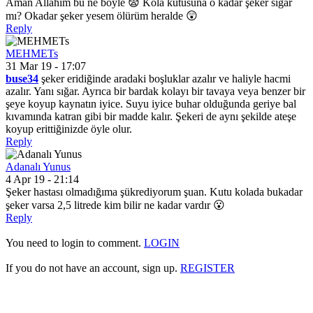
Aman Allahım bu ne böyle 😨 Kola kutusuna o kadar şeker sığar
mı? Okadar şeker yesem ölürüm heralde 😲
Reply
MEHMETs
31 Mar 19 - 17:07
buse34
şeker eridiğinde aradaki boşluklar azalır ve haliyle hacmi
azalır. Yanı sığar. Ayrıca bir bardak kolayı bir tavaya veya benzer bir
şeye koyup kaynatın iyice. Suyu iyice buhar olduğunda geriye bal
kıvamında katran gibi bir madde kalır. Şekeri de aynı şekilde ateşe
koyup erittiğinizde öyle olur.
Reply
Adanalı Yunus
4 Apr 19 - 21:14
Şeker hastası olmadığıma şükrediyorum şuan. Kutu kolada bukadar
şeker varsa 2,5 litrede kim bilir ne kadar vardır 😮
Reply
You need to login to comment.
LOGIN
If you do not have an account, sign up.
REGISTER