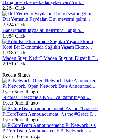
Hangi içecekte ne kadar şeker var? Yurt...
2,264 Click
Dut Yemenin Faydaları Dut mevsimi gelmi...
2,524 Click
Baharatların faydaları nelerdir? Hangi b...
1,984 Click
Kötü Bir Ekonomide Sağlıklı Yaşam Ekono...
1,768 Click
Maden Suyu Nedir? Maden Suyunu Düzenli T...
2,151 Click
Recent Shares
Pi Network, Open Network Date Announced:...
1year 5month ago
Nicolas: "Become a KYC Validator if you’...
1year 9month ago
PiCoreTeam Announcument: As the #Grace P...
1year 9month ago
PiCoreTeam Announcement: Pi Network is s...
1year 10month ago