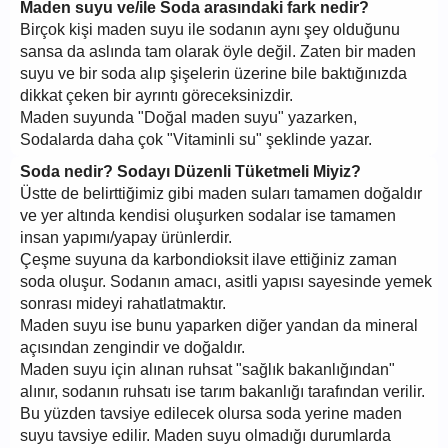
Maden suyu ve/ile Soda arasındaki fark nedir?
Birçok kişi maden suyu ile sodanın aynı şey olduğunu
sansa da aslında tam olarak öyle değil. Zaten bir maden
suyu ve bir soda alıp şişelerin üzerine bile baktığınızda
dikkat çeken bir ayrıntı göreceksinizdir.
Maden suyunda "Doğal maden suyu" yazarken,
Sodalarda daha çok "Vitaminli su" şeklinde yazar.
Soda nedir? Sodayı Düzenli Tüketmeli Miyiz?
Üstte de belirttiğimiz gibi maden suları tamamen doğaldır
ve yer altında kendisi oluşurken sodalar ise tamamen
insan yapımı/yapay ürünlerdir.
Çeşme suyuna da karbondioksit ilave ettiğiniz zaman
soda oluşur. Sodanın amacı, asitli yapısı sayesinde yemek
sonrası mideyi rahatlatmaktır.
Maden suyu ise bunu yaparken diğer yandan da mineral
açısından zengindir ve doğaldır.
Maden suyu için alınan ruhsat "sağlık bakanlığından"
alınır, sodanın ruhsatı ise tarım bakanlığı tarafından verilir.
Bu yüzden tavsiye edilecek olursa soda yerine maden
suyu tavsiye edilir. Maden suyu olmadığı durumlarda