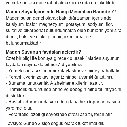
yemek sonrası mide rahatlatmak için soda da tüketilebilir.
Maden Suyu İçerisinde Hangi Mineralleri Barındırır?
Maden suları genel olarak bakıldığı zaman içerisinde
kalsiyum, fosfor, magnezyum, potasyum, sodyum, flor,
sülfat ve bikarbonat bulundurmakta olup bunların yanı sıra
demir, bakır ve çinko gibi birçok mineral de
bulundurmaktadır.
Maden Suyunun faydaları nelerdir?
Özet bir bilgi ile konuya girecek olursak "Maden suyunun
faydaları saymakla bitmez." diyebiliriz.
- Yemek sonrası sindirimi kolaylaştırır ve mideyi rahatlatır.
- Ferahlık verir, zekayı açar (zihinsel uyanıklığı arttırır).
- Bunama, unutkanlık, Alzheimer etkilerini azaltır.
- Hamilelik durumunda anne ve bebeğin mineral ihtiyacını
destekler.
- Hastalık durumunda vücudun daha hızlı toparlanmasına
yardımcı olur.
- Ferahlatıcı özelliği sayesinde stresi azaltır, ferahlatır.
Tavsiye: Günde 2 şişe soğuk olarak tüketilmelidir...