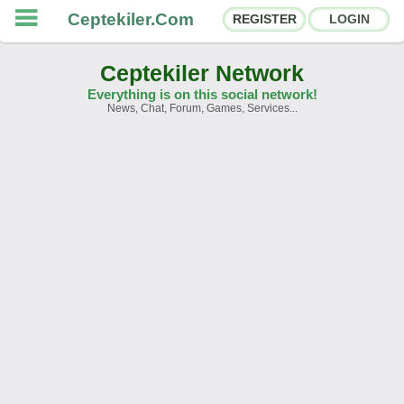
Ceptekiler.Com
REGISTER
LOGIN
Ceptekiler Network
Everything is on this social network!
News, Chat, Forum, Games, Services...
Forums
Social Shares
Chat Rooms
App Ecosystem
Announcements
Contact
About Us
Ceptekiler.Com - v2025.01
Licence
F.A.Q.
C.S.
Contract