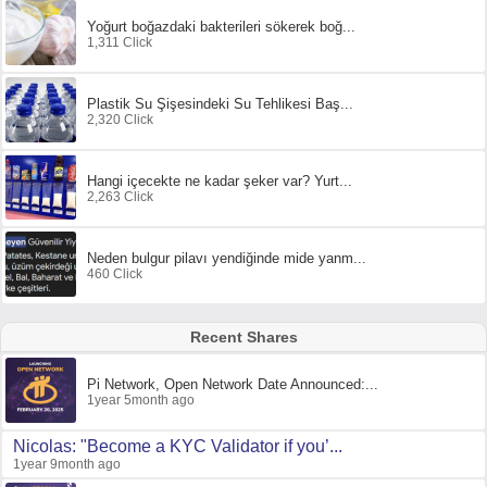
Yoğurt boğazdaki bakterileri sökerek boğ...
1,311 Click
Plastik Su Şişesindeki Su Tehlikesi Baş...
2,320 Click
Hangi içecekte ne kadar şeker var? Yurt...
2,263 Click
Neden bulgur pilavı yendiğinde mide yanm...
460 Click
Recent Shares
Pi Network, Open Network Date Announced:...
1year 5month ago
Nicolas: "Become a KYC Validator if you’...
1year 9month ago