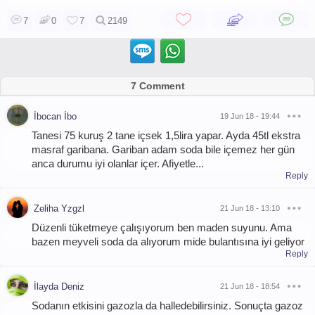
7
0
7
2149
7 Comment
İbocan İbo
19 Jun 18 - 19:44
Tanesi 75 kuruş 2 tane içsek 1,5lira yapar. Ayda 45tl ekstra
masraf garibana. Gariban adam soda bile içemez her gün
anca durumu iyi olanlar içer. Afiyetle...
Reply
Zeliha Yzgzl
21 Jun 18 - 13:10
Düzenli tüketmeye çalışıyorum ben maden suyunu. Ama
bazen meyveli soda da alıyorum mide bulantısına iyi geliyor
Reply
İlayda Deniz
21 Jun 18 - 18:54
Sodanın etkisini gazozla da halledebilirsiniz. Sonuçta gazoz