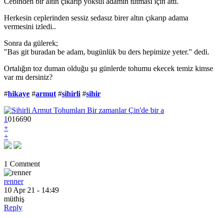
Cebinden bir altın çıkarıp yoksul adamın tutması için attı.
Herkesin ceplerinden sessiz sedasız birer altın çıkarıp adama
vermesini izledi..
Sonra da gülerek;
"Bas git buradan be adam, bugünlük bu ders hepimize yeter." dedi.
Ortalığın toz duman olduğu şu günlerde tohumu ekecek temiz kimse
var mı dersiniz?
#
hikaye
#
armut
#
sihirli
#
sihir
1
0
1
6690
+
+
1 Comment
renner
10 Apr 21 - 14:49
müthiş
Reply