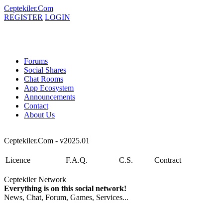
Ceptekiler.Com
REGISTER
LOGIN
Forums
Social Shares
Chat Rooms
App Ecosystem
Announcements
Contact
About Us
Ceptekiler.Com - v2025.01
Licence
F.A.Q.
C.S.
Contract
Ceptekiler Network
Everything is on this social network!
News, Chat, Forum, Games, Services...