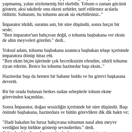
yapmamış, yalan söylememiş biri ekebilir. Tohum o zaman gücünü
gösterir, aksi takdirde onu ekeni zehirler, tarif edilemez acılarla
öldürür. Sultanım, bu tohumu ancak siz ekebilirsiniz.."
İmparator irkildi, suratını astı, bir süre düşündü, sonra hırçın bir
sesle;
"Ben imparator'um bahçıvan değil, o tohumu başbakana ver eksin
de altın meyveleri görelim." dedi..
Yoksul adam, tohumu başbakana uzatınca başbakan telaşe içerisinde
imparatora dönüp itiraz etti.
"Ben ekim biçim işlerinde çok beceriksizim efendim, sihirli tohumu
ziyan ederim. Bence bu tohumu hazinedar başı eksin.."
Hazinedar başı da hemen bir bahane buldu ve bu görevi başkasına
devretti.
Bir bir orada bulunan herkes sudan sebeplerle tohum ekme
görevinden kaçındılar..
Sonra İmparator, doğan sessizliğin içerisinde bir süre düşündü. Başı
önünde başbakana, hazinedara ve bütün görevlilere dik dik baktı ve;
"Hadi bakalım bu hırsız bahçıvana tohumun nasıl altın meyve
verdiğini hep birlikte gösterip sevindirelim." dedi.