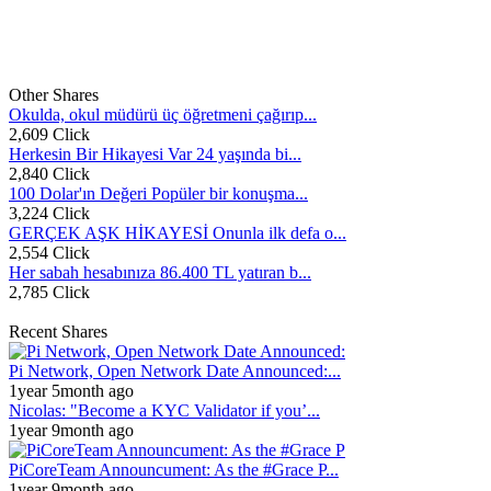
Other Shares
Okulda, okul müdürü üç öğretmeni çağırıp...
2,609 Click
Herkesin Bir Hikayesi Var 24 yaşında bi...
2,840 Click
100 Dolar'ın Değeri Popüler bir konuşma...
3,224 Click
GERÇEK AŞK HİKAYESİ Onunla ilk defa o...
2,554 Click
Her sabah hesabınıza 86.400 TL yatıran b...
2,785 Click
Recent Shares
Pi Network, Open Network Date Announced:...
1year 5month ago
Nicolas: "Become a KYC Validator if you’...
1year 9month ago
PiCoreTeam Announcument: As the #Grace P...
1year 9month ago