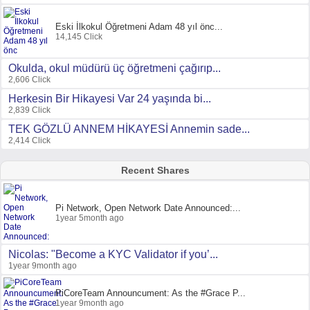
Eski İlkokul Öğretmeni Adam 48 yıl önc...
14,145 Click
Okulda, okul müdürü üç öğretmeni çağırıp...
2,606 Click
Herkesin Bir Hikayesi Var 24 yaşında bi...
2,839 Click
TEK GÖZLÜ ANNEM HİKAYESİ Annemin sade...
2,414 Click
Recent Shares
Pi Network, Open Network Date Announced:...
1year 5month ago
Nicolas: "Become a KYC Validator if you’...
1year 9month ago
PiCoreTeam Announcument: As the #Grace P...
1year 9month ago