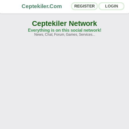
Ceptekiler.Com
REGISTER
LOGIN
Ceptekiler Network
Everything is on this social network!
News, Chat, Forum, Games, Services...
Forums
Social Shares
Chat Rooms
App Ecosystem
Announcements
Contact
About Us
Ceptekiler.Com - v2025.01
Licence
F.A.Q.
C.S.
Contract