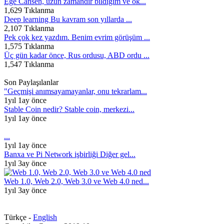
Ege Cansen, uzun zamandır bildiğim ve ok...
1,629 Tıklanma
Deep learning Bu kavram son yıllarda ...
2,107 Tıklanma
Pek çok kez yazdım. Benim evrim görüşüm ...
1,575 Tıklanma
Üç gün kadar önce, Rus ordusu, ABD ordu ...
1,547 Tıklanma
Son Paylaşılanlar
"Geçmişi anımsayamayanlar, onu tekrarlam...
1yıl 1ay önce
Stable Coin nedir? Stable coin, merkezi...
1yıl 1ay önce
...
1yıl 1ay önce
Banxa ve Pi Network işbirliği Diğer gel...
1yıl 3ay önce
Web 1.0, Web 2.0, Web 3.0 ve Web 4.0 ned...
1yıl 3ay önce
Türkçe -
English