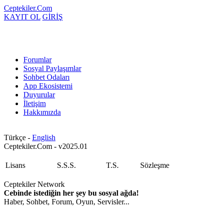
Ceptekiler.Com
KAYIT OL
GİRİŞ
Forumlar
Sosyal Paylaşımlar
Sohbet Odaları
App Ekosistemi
Duyurular
İletişim
Hakkımızda
Türkçe -
English
Ceptekiler.Com - v2025.01
Lisans
S.S.S.
T.S.
Sözleşme
Ceptekiler Network
Cebinde istediğin her şey bu sosyal ağda!
Haber, Sohbet, Forum, Oyun, Servisler...