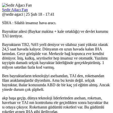
Sedir Ağacı Fan
@sedir-agaci | 25 Şub 18 - 17:41
SİHA : Silahlı insansız hava aracı.
Bayraktar ailesi (Baykar makina + kale ortaklığı) ve devlet kurumu
TAI üretiyor.
Bayraktarın TB2, %93 yerli deniyor ve silahsız yani yüksüz olarak
24,5 saat havada kalıyor. Dünyanın en uzun havada kalan IHA
larından. Gece görüşüde var. Merkezle bağ kopunca eve kendisi
dönüyor. İniş, kalkış, seyrüsefer hep insansız ve otomatik. Yazılımı
tayyipin damadı selçuk bayraktar liderliğinde gerçekleştirilmiş. 1
milyon satırdan fazla kod varmış.
Ben bayraktarların teknolojiyi aselsandan, TAI den, roketsandan
filan araklamışlardır diyordum. Ama bu kesin değil. selçuk
bayraktar, ihalar konusunda ABD de bir kaç yıl eğitim almış. Ancak
yinede durum çok şüpheli.
akp başa geçip, dünya teknoloji liderlerinden aselsan, roketsan,
havelsan ve TAI nın kontrolunu ele geçirdikten sonra bayraktar iha
sı ortaya çıkıyor. Roketsanın güdümlü roketleri var. Bu güdümlü
roketler aynen IHA gibi ilerliyorlar.