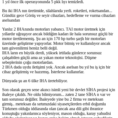
1 yıl önce ilk operasyonunda 5 pkk lıyı temizledi.
Bu iki IHA nın üretimide, silahlarıda yerli. roketleri, roketsandan...
Gündüz gece Görüş ve seyir cihazları, hedefleme ve vurma cihazları
aselsandan
Yanlız 2 IHAnında motorları yabancı. TAI motor üretmek için
yıllardır uğraşıyor ancak bildiğim kadarı ile hala sorunsuz güçlü bir
motor üretilememiş. Şu an için 170 hp turbo şarjlı bir motorları
üzerinde geliştirme yapıyorlar. Motor bitmiş ve kullanılıyor ancak
tam güvenilirmi henüz belli değil.
IHA ların en büyük derdi, yüksek irtifada günlerce sorunsuz
çalışabilen güçlü ama az yakan motor teknolojisi. Düşme
sebeplerinin çoğu motorlardan.
2 IHA dada uydu iletişimi yok. Ancak aselsan bu yıl bu iş için bir
cihaz geliştirmiş ve hazırmış. İsterlerse kullanırlar.
Dünyada şu an 6 ülke IHA üretebiliyor.
Son olarak geçen sene akıncı isimli yeni bir devlet SİHA projesi için
ihaleye çıkıldı. Ne oldu bilmiyorum... zaten 2 tane SİHA n var ve
tam sorunsuz değiller. İhaleyede yine bu 2 firma ve meteksan
girmiş.. meteksan da sırtımızdaki siyasetçilerden erbil doğumlu
Türkmen olduğu iddiasında olan (ancak ana dili gibi ibranice
konuştuğu yakınlarınca söyleniyor, mason olduğu, karay yahudisi