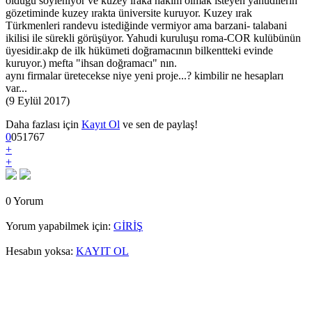
olduğu söyleniyor ve kuzey ıraka hakim olmak isteyen yahudilerin
gözetiminde kuzey ırakta üniversite kuruyor. Kuzey ırak
Türkmenleri randevu istediğinde vermiyor ama barzani- talabani
ikilisi ile sürekli görüşüyor. Yahudi kuruluşu roma-COR kulübünün
üyesidir.akp de ilk hükümeti doğramacının bilkentteki evinde
kuruyor.) mefta "ihsan doğramacı" nın.
aynı firmalar üretecekse niye yeni proje...? kimbilir ne hesapları
var...
(9 Eylül 2017)
Daha fazlası için
Kayıt Ol
ve sen de paylaş!
0
0
5
1767
+
+
0 Yorum
Yorum yapabilmek için:
GİRİŞ
Hesabın yoksa:
KAYIT OL