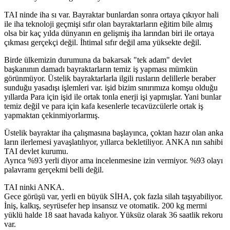
TAI ninde iha sı var. Bayraktar bunlardan sonra ortaya çıkıyor hali
ile iha teknoloji geçmişi sıfır olan bayraktarların eğitim bile almış
olsa bir kaç yılda dünyanın en gelişmiş iha larından biri ile ortaya
çıkması gerçekçi değil. İhtimal sıfır değil ama yüksekte değil.
Birde ülkemizin durumuna da bakarsak "tek adam" devlet
başkanının damadı bayraktarların temiz iş yapması mümkün
görünmüyor. Üstelik bayraktarlarla ilgili rusların delillerle beraber
sunduğu yasadışı işlemleri var. işid bizim sınırımıza komşu olduğu
yıllarda Para için işid ile ortak tonla enerji işi yapmışlar. Yani bunlar
temiz değil ve para için kafa kesenlerle tecavüzcülerle ortak iş
yapmaktan çekinmiyorlarmış.
Üstelik bayraktar iha çalışmasına başlayınca, çoktan hazır olan anka
ların ilerlemesi yavaşlatılıyor, yıllarca bekletiliyor. ANKA nın sahibi
TAI devlet kurumu.
Ayrıca %93 yerli diyor ama incelenmesine izin vermiyor. %93 olayı
palavramı gerçekmi belli değil.
TAI ninki ANKA.
Gece görüşü var, yerli en büyük SİHA, çok fazla silah taşıyabiliyor.
İniş, kalkış, seyrüsefer hep insansız ve otomatik. 200 kg mermi
yüklü halde 18 saat havada kalıyor. Yüksüz olarak 36 saatlik rekoru
var.