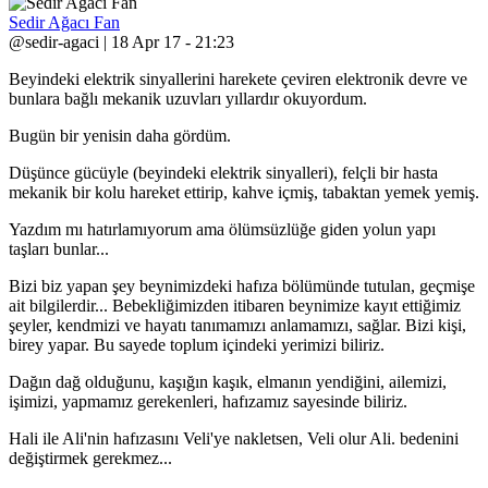
Sedir Ağacı Fan
@sedir-agaci | 18 Apr 17 - 21:23
Beyindeki elektrik sinyallerini harekete çeviren elektronik devre ve
bunlara bağlı mekanik uzuvları yıllardır okuyordum.
Bugün bir yenisin daha gördüm.
Düşünce gücüyle (beyindeki elektrik sinyalleri), felçli bir hasta
mekanik bir kolu hareket ettirip, kahve içmiş, tabaktan yemek yemiş.
Yazdım mı hatırlamıyorum ama ölümsüzlüğe giden yolun yapı
taşları bunlar...
Bizi biz yapan şey beynimizdeki hafıza bölümünde tutulan, geçmişe
ait bilgilerdir... Bebekliğimizden itibaren beynimize kayıt ettiğimiz
şeyler, kendmizi ve hayatı tanımamızı anlamamızı, sağlar. Bizi kişi,
birey yapar. Bu sayede toplum içindeki yerimizi biliriz.
Dağın dağ olduğunu, kaşığın kaşık, elmanın yendiğini, ailemizi,
işimizi, yapmamız gerekenleri, hafızamız sayesinde biliriz.
Hali ile Ali'nin hafızasını Veli'ye nakletsen, Veli olur Ali. bedenini
değiştirmek gerekmez...