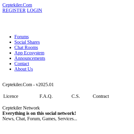
Ceptekiler.Com
REGISTER
LOGIN
Forums
Social Shares
Chat Rooms
App Ecosystem
Announcements
Contact
About Us
Ceptekiler.Com - v2025.01
Licence
F.A.Q.
C.S.
Contract
Ceptekiler Network
Everything is on this social network!
News, Chat, Forum, Games, Services...