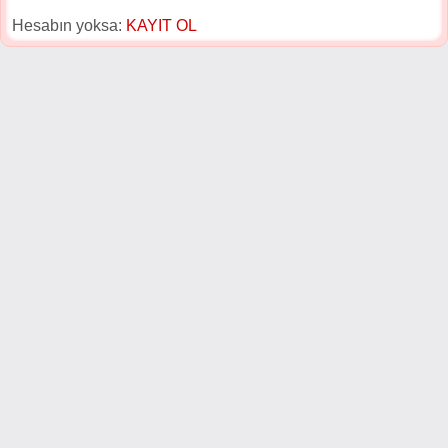
Hesabın yoksa:
KAYIT OL