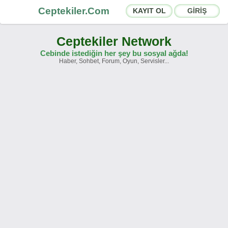
Ceptekiler.Com
KAYIT OL
GİRİŞ
Ceptekiler Network
Cebinde istediğin her şey bu sosyal ağda!
Haber, Sohbet, Forum, Oyun, Servisler...
Forumlar
Sosyal Paylaşımlar
Sohbet Odaları
App Ekosistemi
Duyurular
İletişim
Hakkımızda
Türkçe -
English
Ceptekiler.Com - v2025.01
Lisans
S.S.S.
T.S.
Sözleşme