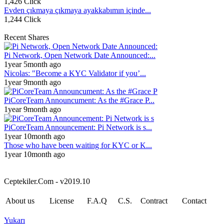
1,426 Click
Evden çıkmaya çıkmaya ayakkabımın içinde...
1,244 Click
Recent Shares
Pi Network, Open Network Date Announced:...
1year 5month ago
Nicolas: "Become a KYC Validator if you’...
1year 9month ago
PiCoreTeam Announcument: As the #Grace P...
1year 9month ago
PiCoreTeam Announcement: Pi Network is s...
1year 10month ago
Those who have been waiting for KYC or K...
1year 10month ago
Ceptekiler.Com - v2019.10
About us
License
F.A.Q
C.S.
Contract
Contact
Yukarı