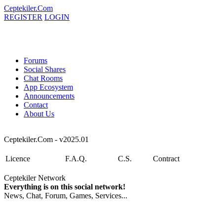
Ceptekiler.Com
REGISTER
LOGIN
Forums
Social Shares
Chat Rooms
App Ecosystem
Announcements
Contact
About Us
Ceptekiler.Com - v2025.01
Licence
F.A.Q.
C.S.
Contract
Ceptekiler Network
Everything is on this social network!
News, Chat, Forum, Games, Services...