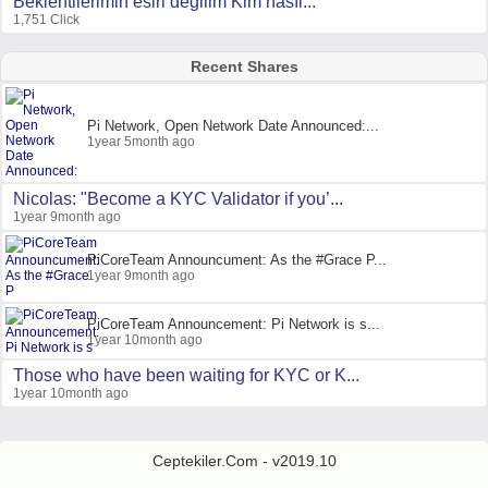
Beklentilerimin esiri değilim Kim nasıl...
1,751 Click
Recent Shares
Pi Network, Open Network Date Announced:...
1year 5month ago
Nicolas: "Become a KYC Validator if you’...
1year 9month ago
PiCoreTeam Announcument: As the #Grace P...
1year 9month ago
PiCoreTeam Announcement: Pi Network is s...
1year 10month ago
Those who have been waiting for KYC or K...
1year 10month ago
Ceptekiler.Com - v2019.10