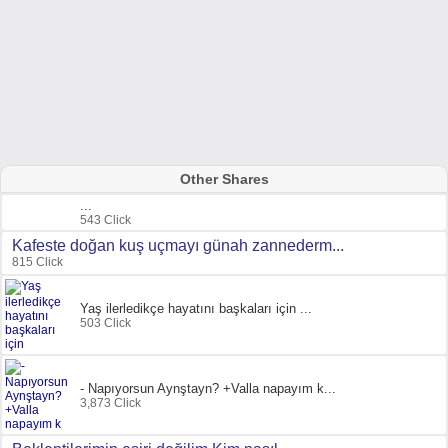
Other Shares
...
543 Click
Kafeste doğan kuş uçmayı günah zannederm...
815 Click
Yaş ilerledikçe hayatını başkaları için ...
503 Click
- Napıyorsun Aynştayn? +Valla napayım k...
3,873 Click