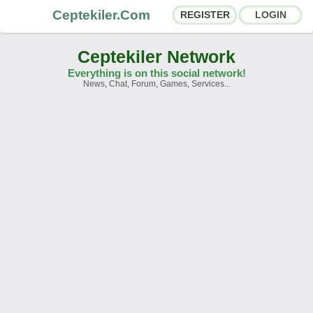
Ceptekiler.Com
REGISTER
LOGIN
Ceptekiler Network
Everything is on this social network!
News, Chat, Forum, Games, Services...
Forums
Social Shares
Chat Rooms
App Ecosystem
Announcements
Contact
About Us
Ceptekiler.Com - v2025.01
Licence
F.A.Q.
C.S.
Contract