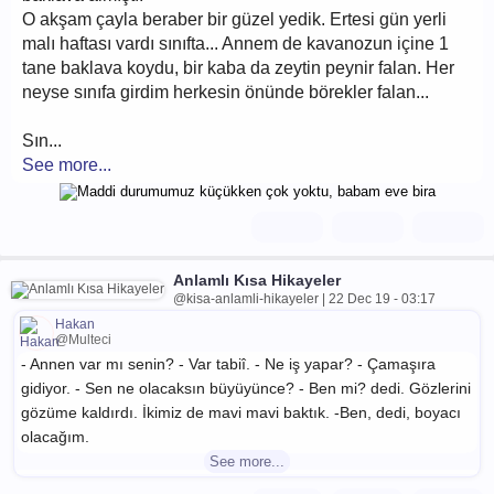
O akşam çayla beraber bir güzel yedik. Ertesi gün yerli
malı haftası vardı sınıfta... Annem de kavanozun içine 1
tane baklava koydu, bir kaba da zeytin peynir falan. Her
neyse sınıfa girdim herkesin önünde börekler falan...
Sın...
See more...
Anlamlı Kısa Hikayeler
@kisa-anlamli-hikayeler | 22 Dec 19 - 03:17
Hakan
@Multeci
- Annen var mı senin? - Var tabiî. - Ne iş yapar? - Çamaşıra
gidiyor. - Sen ne olacaksın büyüyünce? - Ben mi? dedi. Gözlerini
gözüme kaldırdı. İkimiz de mavi mavi baktık. -Ben, dedi, boyacı
olacağım.
See more...