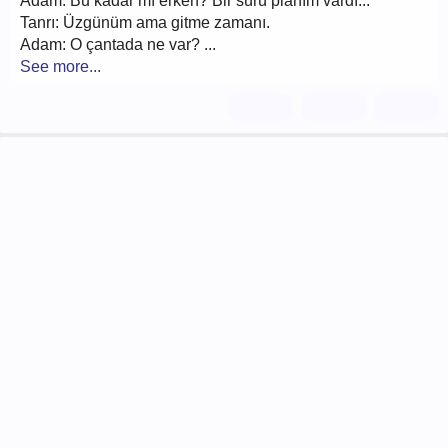
Adam: Bu kadar mı erken? Bir sürü planım vardı...
Tanrı: Üzgünüm ama gitme zamanı.
Adam: O çantada ne var? ...
See more...