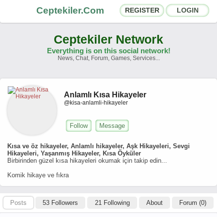
Ceptekiler.Com
REGISTER
LOGIN
Ceptekiler Network
Everything is on this social network!
News, Chat, Forum, Games, Services...
Forums
Social Shares
Anlamlı Kısa Hikayeler
Chat Rooms
App Ecosystem
@kisa-anlamli-hikayeler
Announcements
Contact
Follow
Message
About Us
Kısa ve öz hikayeler, Anlamlı hikayeler, Aşk Hikayeleri, Sevgi
Hikayeleri, Yaşanmış Hikayeler, Kısa Öyküler
Birbirinden güzel kısa hikayeleri okumak için takip edin...
Türkçe
- English
Komik hikaye ve fıkra
Ceptekiler.Com - v2025.01
Licence
F.A.Q.
C.S.
Contract
Posts
53 Followers
21 Following
About
Forum (0)