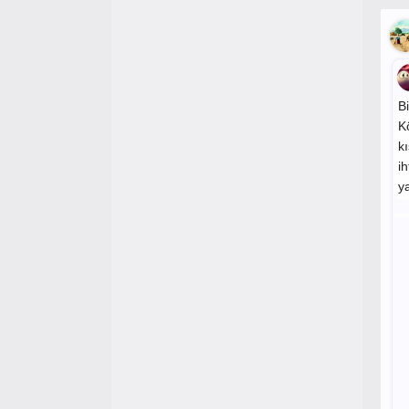
B
K
kı
i
y