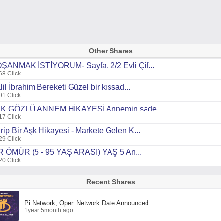
Other Shares
ŞANMAK İSTİYORUM- Sayfa. 2/2 Evli Çif...
68 Click
lil İbrahim Bereketi Güzel bir kıssad...
01 Click
K GÖZLÜ ANNEM HİKAYESİ Annemin sade...
17 Click
rip Bir Aşk Hikayesi - Markete Gelen K...
29 Click
R ÖMÜR (5 - 95 YAŞ ARASI) YAŞ 5 An...
20 Click
Recent Shares
Pi Network, Open Network Date Announced:...
1year 5month ago