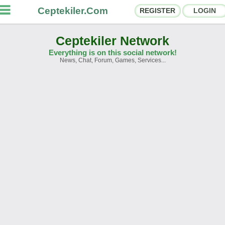
Ceptekiler.Com
REGISTER
LOGIN
Ceptekiler Network
Everything is on this social network!
News, Chat, Forum, Games, Services...
orums
Social Shares
hat Rooms
App Ecosystem
nnouncements
Contact
bout Us
Ceptekiler.Com - v2025.01
Licence
F.A.Q.
C.S.
Contract