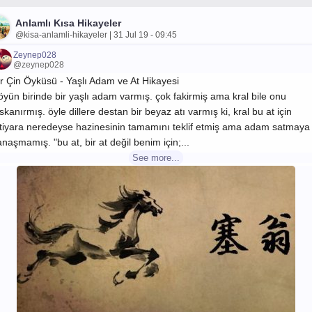
Anlamlı Kısa Hikayeler
@kisa-anlamli-hikayeler | 31 Jul 19 - 09:45
Zeynep028
@zeynep028
ir Çin Öyküsü - Yaşlı Adam ve At Hikayesi
öyün birinde bir yaşlı adam varmış. çok fakirmiş ama kral bile onu
skanırmış. öyle dillere destan bir beyaz atı varmış ki, kral bu at için
htiyara neredeyse hazinesinin tamamını teklif etmiş ama adam satmaya
anaşmamış. "bu at, bir at değil benim için;...
See more...