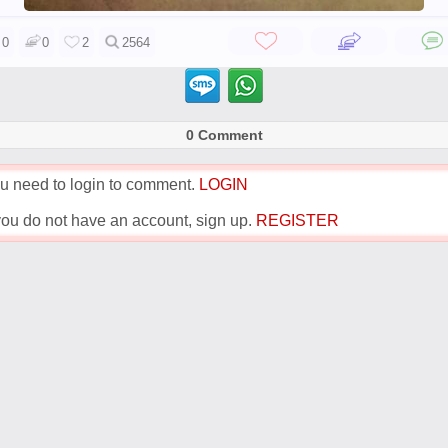
0
0
2
2564
0 Comment
u need to login to comment.
LOGIN
 you do not have an account, sign up.
REGISTER