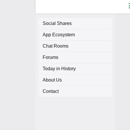
Social Shares
App Ecosystem
F
Chat Rooms
C
Forums
A
Today in History
About Us
A
Contact