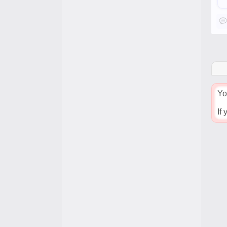
Yo
If