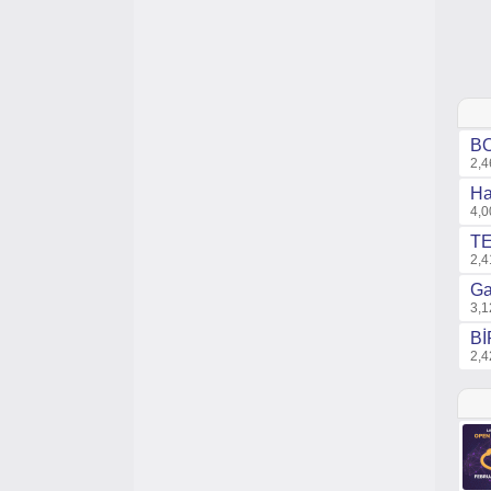
BO
2,4
Ha
4,0
TE
2,4
Ga
3,1
Bİ
2,4