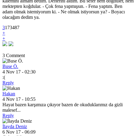
kalemini almam dedim. Defterini aldım. Bu sefer hem döğdüler, hem
mektepten koğdular. - Çok fena yapmışsın. - Fena yaptım. Ben
adam olmak istemiyorum ki. - Ne olmak istiyorsun ya? - Boyacı
olacağım dedim ya.
3
1
7
3487
+
+
3 Comment
Buse Ö.
4 Nov 17 - 02:30
:(
Reply
Hakan
4 Nov 17 - 10:55
Hayat bazen karşımıza çıkıyor bazen de okuduklarımız da gizli
malesef...
Reply
İlayda Deniz
6 Nov 17 - 06:09