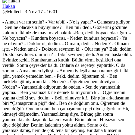
Hakan
@Multeci | 3 Nov 17 - 16:01
- Annen var mı senin? - Var tabiî. - Ne iş yapar? - Çamaşıra gidiyor.
- Sen ne olacaksın büyüyünce? - Ben mi? dedi. Gözlerini gözüme
kaldırdı. İkimiz de mavi mavi baktık. -Ben, dedi, boyacı olacağım. -
Ne boyacısı? - Kundura boyacısı. - Neden kundura boyacısı? - Ya
ne olayım? - Doktor ol, dedim. - Olmam, dedi. - Neden ? - Olmam
işte. - Neden ama? - Doktoru sevmem ki. - Olur mu ya? Bak, dedim.
Doktor sevilmez olur mu ? - Tabiî sevmem, dedi. Annem hasta oldu.
Evimize geldi. Kumbaramızı kırdık. Bütün yirmi beşlikleri ona
verdik. Sonra çeyrekler kaldı. Onlarla da reçeteyi yaptırdık. O da
zorlan. - Ama annen iyileşti. - Annem iyileşti ama paramız gitti. İki
gün, yemek yemedim ben. - Peki, dedim, öğretmen ol. - Ben
mektebe gitmiyorum ki. - Neden? - Öğretmen beni dövüyor. -
Neden? - Yaramazlık ediyorum da ondan. - Sen de yaramazlık
yapma. - Ben yaramazlık ne demek bilmiyorum ki. - Öğretmenin
yapma dediği şey, dedim. - Belli olmuyor ki!.. Bir gün arkadaşımın
biri “Çamaşırcının piçi” dedi. Ben de döğdüm onu. Öğretmen de
beni döğdü. Ondan sonra hep çamaşırcının piçi diye çağırdılar. Hiç
kimseyi döğmedim. Yaramazlıkmış diye. Birkaç gün sonra
yanımdaki arkadaşın iki kalemi vardı. Birini aldım. Hırsızsın sen
diye döğdüler. Benim kalemim yoktu aldım. Sonra o da
yaramazlıkmış, hem de çok fena bir şeymiş. Bir daha kimsenin