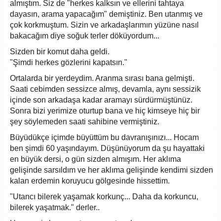
almıştım. Siz de "herkes kalksın ve ellerini tahtaya
dayasın, arama yapacağım" demiştiniz. Ben utanmış ve
çok korkmuştum. Sizin ve arkadaşlarımın yüzüne nasıl
bakacağım diye soğuk terler döküyordum...
Sizden bir komut daha geldi.
"Şimdi herkes gözlerini kapatsın."
Ortalarda bir yerdeydim. Aranma sırası bana gelmişti.
Saati cebimden sessizce almış, devamla, aynı sessizik
içinde son arkadaşa kadar aramayı sürdürmüştünüz.
Sonra bizi yerimize oturtup bana ve hiç kimseye hiç bir
şey söylemeden saati sahibine vermiştiniz.
Büyüdükçe içimde büyüttüm bu davranışınızı... Hocam
ben şimdi 60 yaşındayım. Düşünüyorum da şu hayattaki
en büyük dersi, o gün sizden almışım. Her aklıma
gelişinde sarsıldım ve her aklıma gelişinde kendimi sizden
kalan erdemin koruyucu gölgesinde hissettim.
"Utancı bilerek yaşamak korkunç... Daha da korkuncu,
bilerek yaşatmak." derler..