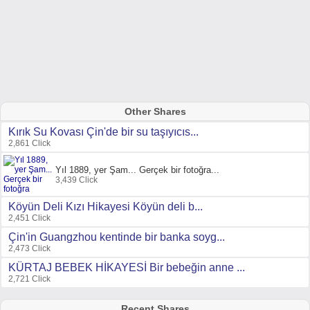
Other Shares
Kırık Su Kovası Çin'de bir su taşıyıcıs...
2,861 Click
Yıl 1889, yer Şam... Gerçek bir fotoğra...
3,439 Click
Köyün Deli Kızı Hikayesi Köyün deli b...
2,451 Click
Çin'in Guangzhou kentinde bir banka soyg...
2,473 Click
KÜRTAJ BEBEK HİKAYESİ Bir bebeğin anne ...
2,721 Click
Recent Shares