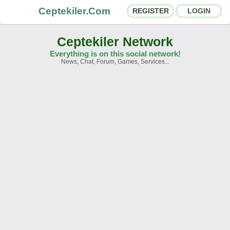
Ceptekiler.Com
REGISTER
LOGIN
Ceptekiler Network
Everything is on this social network!
News, Chat, Forum, Games, Services...
Forums
Social Shares
Chat Rooms
App Ecosystem
Announcements
Contact
About Us
Ceptekiler.Com - v2025.01
Licence
F.A.Q.
C.S.
Contract