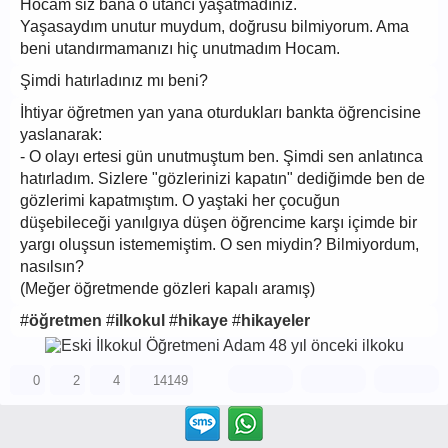
Hocam siz bana o utancı yaşatmadınız.
Yaşasaydım unutur muydum, doğrusu bilmiyorum. Ama
beni utandırmamanızı hiç unutmadım Hocam.
Şimdi hatırladınız mı beni?
İhtiyar öğretmen yan yana oturdukları bankta öğrencisine
yaslanarak:
- O olayı ertesi gün unutmuştum ben. Şimdi sen anlatınca
hatırladım. Sizlere "gözlerinizi kapatın" dediğimde ben de
gözlerimi kapatmıştım. O yaştaki her çocuğun
düşebileceği yanılgıya düşen öğrencime karşı içimde bir
yargı oluşsun istememiştim. O sen miydin? Bilmiyordum,
nasılsın?
(Meğer öğretmende gözleri kapalı aramış)
#
öğretmen
#
ilkokul
#
hikaye
#
hikayeler
0
2
4
14149