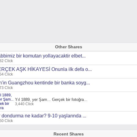
Other Shares
bbimiz bir komutan yollayacaktir elbet...
82 Click
RÇEK AŞK HİKAYESİ Onunla ilk defa o...
54 Click
n'in Guangzhou kentinde bir banka soyg...
73 Click
Yıl 1889, yer Şam... Gerçek bir fotoğra...
3,440 Click
r dondurma ne kadar? 9-10 yaşlarında ...
50 Click
Recent Shares