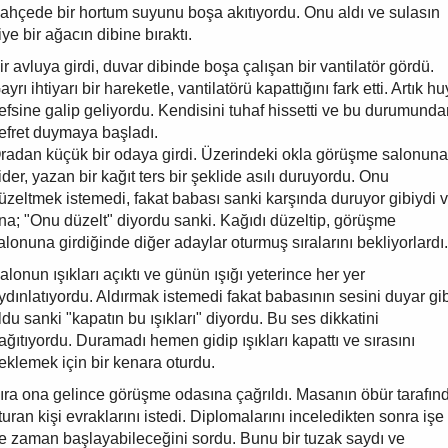
ahçede bir hortum suyunu boşa akıtıyordu. Onu aldı ve sulasın
iye bir ağacın dibine bıraktı.
ir avluya girdi, duvar dibinde boşa çalışan bir vantilatör gördü.
ayrı ihtiyarı bir hareketle, vantilatörü kapattığını fark etti. Artık h
efsine galip geliyordu. Kendisini tuhaf hissetti ve bu durumunda
efret duymaya başladı.
radan küçük bir odaya girdi. Üzerindeki okla görüşme salonuna
ider, yazan bir kağıt ters bir şeklide asılı duruyordu. Onu
üzeltmek istemedi, fakat babası sanki karşında duruyor gibiydi 
na; "Onu düzelt" diyordu sanki. Kağıdı düzeltip, görüşme
alonuna girdiğinde diğer adaylar oturmuş sıralarını bekliyorlardı.
alonun ışıkları açıktı ve günün ışığı yeterince her yer
ydınlatıyordu. Aldırmak istemedi fakat babasının sesini duyar gi
ldu sanki "kapatın bu ışıkları" diyordu. Bu ses dikkatini
ağıtıyordu. Duramadı hemen gidip ışıkları kapattı ve sırasını
eklemek için bir kenara oturdu.
ıra ona gelince görüşme odasına çağrıldı. Masanın öbür tarafın
turan kişi evraklarını istedi. Diplomalarını inceledikten sonra işe
e zaman başlayabileceğini sordu. Bunu bir tuzak saydı ve