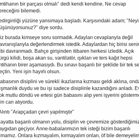
imtihanın bir parçası olmalı" dedi kendi kendine. Ne cevap
ereceğini bilemedi.
edirginliği yüzüne yansımaya başladı. Karşısındaki adam; "Neyi
üşünüyorsunuz?" diye sordu.
iz burada kimseye soru sormadık. Adayları cevaplarıyla değil
avranışlarıyla değerlendirmek istedik. Adaylardan hiç birisi seni
ibi davranmadı. Bahçe girişinden itibaren herkesi izledik. Açık
ürgü kilidi, boşa akan su, vantilatör, ışıkları ve ters kağıt hepsi
mtihanın birer aşamasıydı. Bu sınavı başarılı bir şeklide bir tek s
eçtin. Yeni işin hayırlı olsun.
abasının disiplini ve sürekli ikazlarına kızması geldi aklına, on
işmanlık duydu ve bu işi sadece disiplinle kazandığını anladı. E
ok mutlu döndü ve ertesi gün babasını alıp yeni işyerini göster
çin can atıyordu.
Alıntı "Arapçadan çevri yapılmıştır"
ayatta başarılı olmanın yolu, disiplin ve çevremize gösterdiğimi
aygıdan geçiyor. Anne-babalarımızın tek isteği bizim başarılı
lmamız. Onlara kızmayalım, kırmayalım onları, öf bile demeyelim