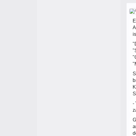
E
A
i
"
"
"
"
S
b
K
S
-
z
G
a
d