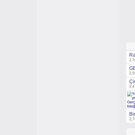
Ra
2,7
GE
2,5
Çi
2,4
Bi
2,7