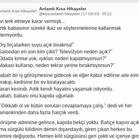
Anlamlı Kısa Hikayeler
@kisa-anlamli-hikayeler | 17 Oct 19 - 05:22
vi terk etmeye karar vermişti...
rtık babasının sürekli ikaz ve söylenmelerine katlanmak
stemiyordu.
Diş fırçalarken suyu açık bırakma!"
Salondan en son kim çıktı? Televizyon neden açık?"
Odada kimse yok, ışıkları neden kapatmıyorsun?"
Makası kullanıp, neden tekrar yerine bırakmıyorsun?"
abah bir iş görüşmesine gidecek ve eğer kabul edilirse aile evin
ırakıp, kedisine bir ev kiralayacaktı.
ararı kesindi. Artık kendi hayatını yaşamak istiyordu.
abah, babası onu kapıda uğurladı.
 "Dikkatli ol ve bütün soruları cevaplamaya çalış." dedi ve her
amankinden daha fazla harçlık verdi.
örüşme adresine gelince, kapıda bekçi yoktu. Bahçe kapısı açık
ma sürgülü kilidinin demiri dışarıdaydı, giren çıkan herkes bu
emire değiyordu. Hemen kilit sürgüsünü geri çekti ve içeriye gird