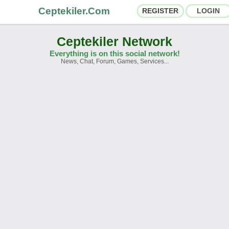
Ceptekiler.Com
REGISTER
LOGIN
Ceptekiler Network
Everything is on this social network!
News, Chat, Forum, Games, Services...
orums
Social Shares
hat Rooms
App Ecosystem
nnouncements
Contact
bout Us
Ceptekiler.Com - v2025.01
Licence
F.A.Q.
C.S.
Contract