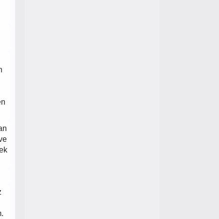
n
en
dan
ve
mek
z
.