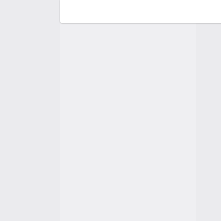
F
C
A
A