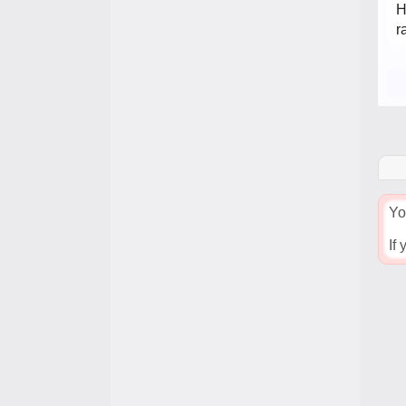
H
r
Yo
If