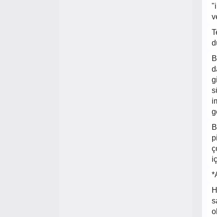
"
v
T
d
B
d
g
s
i
g
B
p
ç
i
*
H
s
o