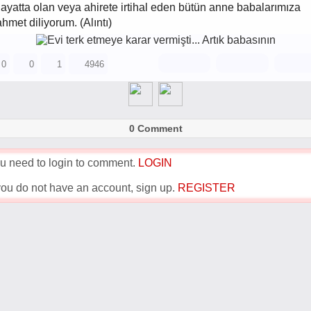
ayatta olan veya ahirete irtihal eden bütün anne babalarımıza
ahmet diliyorum. (Alıntı)
0
0
1
4946
0 Comment
u need to login to comment.
LOGIN
 you do not have an account, sign up.
REGISTER