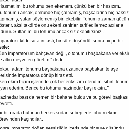
Haşmetlim, bu tohumu ben ekemem, çünkü ben bir hırsızım..
u tohumu ancak, ömründe hiç çalmamış, başkalarına hiç haksız
apmamış, yalan söylememiş biri ekebilir. Tohum o zaman gücü
österir, aksi takdirde onu ekeni zehirler, tarif edilemez acılarla
ldürür. Sultanım, bu tohumu ancak siz ekebilirsiniz.."
mparator irkildi, suratını astı, bir süre düşündü, sonra hırçın bir
esle;
Ben imparator'um bahçıvan değil, o tohumu başbakana ver eksi
e altın meyveleri görelim." dedi..
oksul adam, tohumu başbakana uzatınca başbakan telaşe
çerisinde imparatora dönüp itiraz etti.
Ben ekim biçim işlerinde çok beceriksizim efendim, sihirli tohum
iyan ederim. Bence bu tohumu hazinedar başı eksin.."
azinedar başı da hemen bir bahane buldu ve bu görevi başkas
evretti.
ir bir orada bulunan herkes sudan sebeplerle tohum ekme
örevinden kaçındılar..
onra İmparator, doğan sessizliğin içerisinde bir süre düşündü.