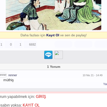
Daha fazlası için
Kayıt Ol
ve sen de paylaş!
1
0
1
6692
1 Yorum
renner
10 Nis 21 - 14:49
müthiş
Yan
rum yapabilmek için:
GİRİŞ
sabın yoksa:
KAYIT OL