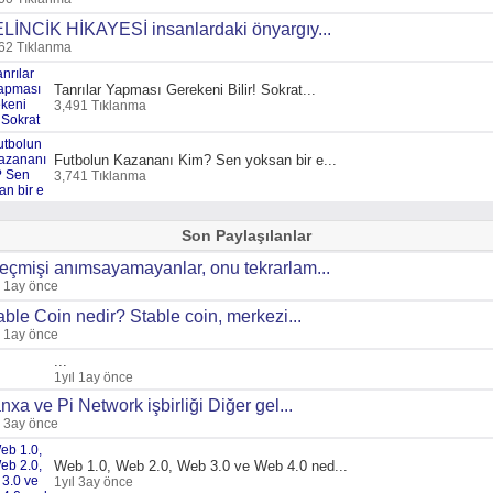
LİNCİK HİKAYESİ insanlardaki önyargıy...
62 Tıklanma
Tanrılar Yapması Gerekeni Bilir! Sokrat...
3,491 Tıklanma
Futbolun Kazananı Kim? Sen yoksan bir e...
3,741 Tıklanma
Son Paylaşılanlar
eçmişi anımsayamayanlar, onu tekrarlam...
l 1ay önce
able Coin nedir? Stable coin, merkezi...
l 1ay önce
...
1yıl 1ay önce
nxa ve Pi Network işbirliği Diğer gel...
l 3ay önce
Web 1.0, Web 2.0, Web 3.0 ve Web 4.0 ned...
1yıl 3ay önce