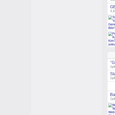
GE
3,1
"G
1yı
St
1yı
Ba
1yı