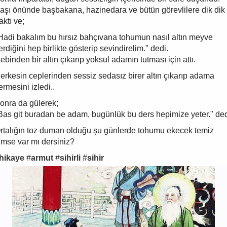
aşı önünde başbakana, hazinedara ve bütün görevlilere dik dik
aktı ve;
Hadi bakalım bu hırsız bahçıvana tohumun nasıl altın meyve
erdiğini hep birlikte gösterip sevindirelim." dedi.
ebinden bir altın çıkarıp yoksul adamın tutması için attı.
erkesin ceplerinden sessiz sedasız birer altın çıkarıp adama
ermesini izledi..
onra da gülerek;
Bas git buradan be adam, bugünlük bu ders hepimize yeter." ded
rtalığın toz duman olduğu şu günlerde tohumu ekecek temiz
imse var mı dersiniz?
hikaye
#
armut
#
sihirli
#
sihir