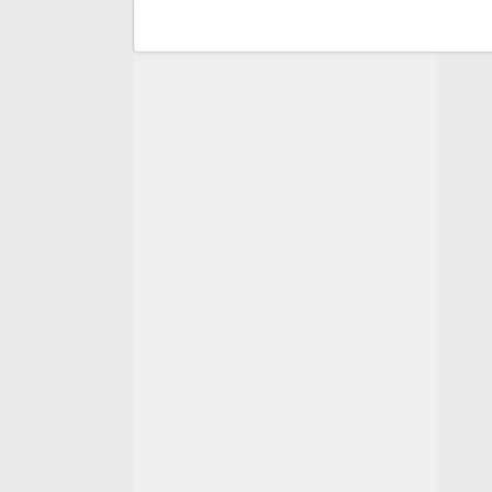
Fo
So
Du
H