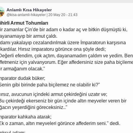
Anlamlı Kısa Hikayeler
@kisa-anlamli-hikayeler | 20 May 20 - 21:43
ihirli Armut Tohumları
ir zamanlar Çin'de bir adam o kadar aç ve bitkin düşmüştü ki,
ayanamayıp bir armut çaldı.
damı yakalayıp cezalandırılmak üzere İmparatorun karşısına
ıkardılar. Hırsız imparatoru görünce ona şöyle dedi;
Değerli efendim, çok açtım, dayanamadım çaldım ve yedim. Ben
ffetmeniz için yalvarıyorum. Eğer affedersiniz size paha biçilem
ir armağanım olacak."
mparator dudak büker;
Senin gibi birinde paha biçilemez ne olabilir ki?"
ırsız, avucunun içindeki armut çekirdeğini uzatır ve;
Bu çekirdeği ekerseniz bir gün içinde altın meyveler veren bir
ğacın yeşerdiğini göreceksiniz.."
mparator kahkaha atarak;
Ek o zaman, altın meyveleri görünce affederim seni." dedi.
oksul adam;