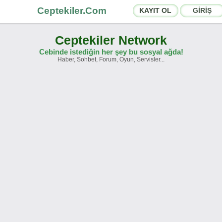
Ceptekiler.Com
KAYIT OL
GİRİŞ
Ceptekiler Network
Cebinde istediğin her şey bu sosyal ağda!
Haber, Sohbet, Forum, Oyun, Servisler...
rumlar
Sosyal Paylaşımlar
hbet Odaları
App Ekosistemi
yurular
İletişim
akkımızda
Türkçe -
English
Ceptekiler.Com - v2025.01
Lisans
S.S.S.
T.S.
Sözleşme