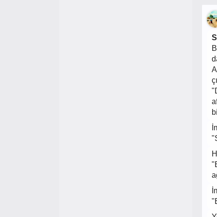
S
B
d
A
ç
"
a
b
İ
"
H
"
a
İ
"
Y