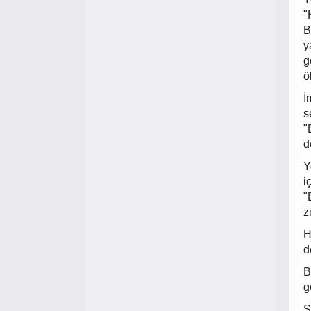
"
B
y
g
ö
İ
s
"
d
Y
i
"
z
H
d
B
g
S