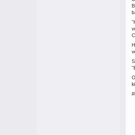
B
b
"
v
C
H
v
S
"
O
k
#