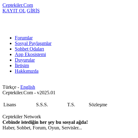
Ceptekiler.Com
KAYIT OL
GİRİŞ
Forumlar
Sosyal Paylaşımlar
Sohbet Odaları
App Ekosistemi
Duyurular
İletişim
Hakkımızda
Türkçe -
English
Ceptekiler.Com - v2025.01
Lisans
S.S.S.
T.S.
Sözleşme
Ceptekiler Network
Cebinde istediğin her şey bu sosyal ağda!
Haber, Sohbet, Forum, Oyun, Servisler...