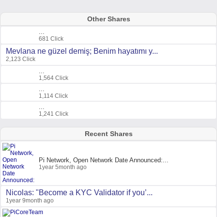
Other Shares
...
681 Click
Mevlana ne güzel demiş; Benim hayatımı y...
2,123 Click
...
1,564 Click
...
1,114 Click
...
1,241 Click
Recent Shares
Pi Network, Open Network Date Announced:...
1year 5month ago
Nicolas: "Become a KYC Validator if you’...
1year 9month ago