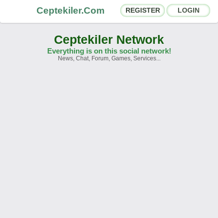
Ceptekiler.Com
REGISTER
LOGIN
Ceptekiler Network
Everything is on this social network!
News, Chat, Forum, Games, Services...
Forums
Social Shares
Chat Rooms
App Ecosystem
Announcements
Contact
About Us
Ceptekiler.Com - v2025.01
Licence
F.A.Q.
C.S.
Contract