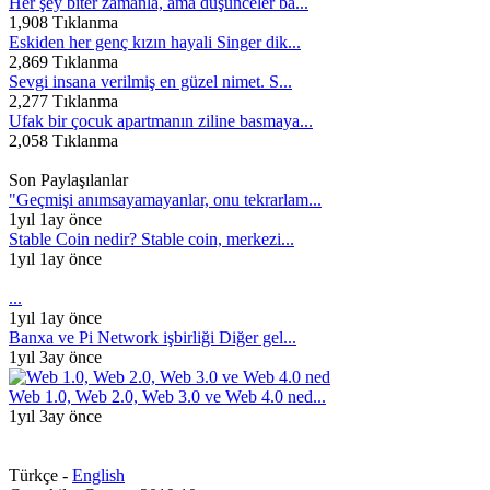
Her şey biter zamanla, ama düşünceler ba...
1,908 Tıklanma
Eskiden her genç kızın hayali Singer dik...
2,869 Tıklanma
Sevgi insana verilmiş en güzel nimet. S...
2,277 Tıklanma
Ufak bir çocuk apartmanın ziline basmaya...
2,058 Tıklanma
Son Paylaşılanlar
"Geçmişi anımsayamayanlar, onu tekrarlam...
1yıl 1ay önce
Stable Coin nedir? Stable coin, merkezi...
1yıl 1ay önce
...
1yıl 1ay önce
Banxa ve Pi Network işbirliği Diğer gel...
1yıl 3ay önce
Web 1.0, Web 2.0, Web 3.0 ve Web 4.0 ned...
1yıl 3ay önce
Türkçe -
English