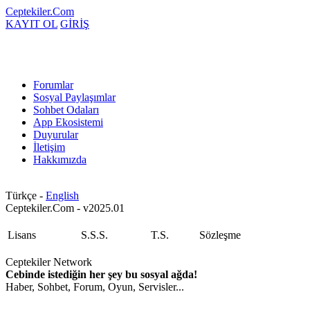
Ceptekiler.Com
KAYIT OL
GİRİŞ
Forumlar
Sosyal Paylaşımlar
Sohbet Odaları
App Ekosistemi
Duyurular
İletişim
Hakkımızda
Türkçe -
English
Ceptekiler.Com - v2025.01
Lisans
S.S.S.
T.S.
Sözleşme
Ceptekiler Network
Cebinde istediğin her şey bu sosyal ağda!
Haber, Sohbet, Forum, Oyun, Servisler...