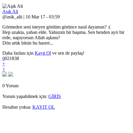
Aşık Ali
@asik_alii | 10 Mar 17 - 03:59
Görmeden seni isteyen gönlüm görünce nasıl dayansın? :(
Hep uzakta, yaban elde. Yalnızım bir başıma. Sen benden ayrı bir
erde, napıyorsun Allah aşkına?
Dön artık bitsin bu hasret...
Daha fazlası için
Kayıt Ol
ve sen de paylaş!
0
0
2
1838
+
+
0 Yorum
Yorum yapabilmek için:
GİRİŞ
Hesabın yoksa:
KAYIT OL