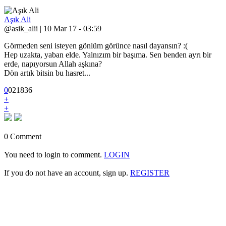
Aşık Ali
@asik_alii | 10 Mar 17 - 03:59
Görmeden seni isteyen gönlüm görünce nasıl dayansın? :(
Hep uzakta, yaban elde. Yalnızım bir başıma. Sen benden ayrı bir
erde, napıyorsun Allah aşkına?
Dön artık bitsin bu hasret...
0
0
2
1836
+
+
0 Comment
You need to login to comment.
LOGIN
If you do not have an account, sign up.
REGISTER