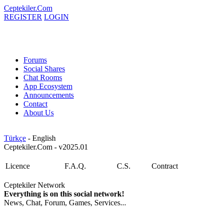
Ceptekiler.Com
REGISTER
LOGIN
Forums
Social Shares
Chat Rooms
App Ecosystem
Announcements
Contact
About Us
Türkçe
- English
Ceptekiler.Com - v2025.01
Licence
F.A.Q.
C.S.
Contract
Ceptekiler Network
Everything is on this social network!
News, Chat, Forum, Games, Services...