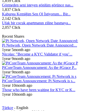
1,859 Click
Görmeden seni isteyen gönlüm görünce nas...
1,837 Click
Kaburga Kemiğim Sen Ol İstiyorum... Bir...
2,142 Click
Ufak bir çocuk apartmanın ziline basmaya...
2,057 Click
Recent Shares
Pi Network, Open Network Date Announced:...
1year 5month ago
Nicolas: "Become a KYC Validator if you’...
1year 9month ago
PiCoreTeam Announcument: As the #Grace P...
1year 9month ago
PiCoreTeam Announcement: Pi Network is s...
1year 10month ago
Those who have been waiting for KYC or K...
1year 10month ago
Türkçe
- English