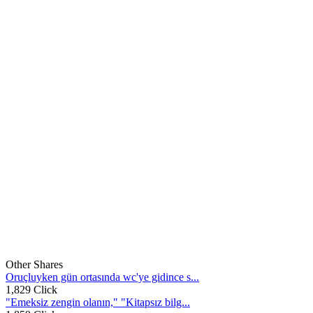
Other Shares
Oruçluyken gün ortasında wc'ye gidince s...
1,829 Click
"Emeksiz zengin olanın," "Kitapsız bilg...