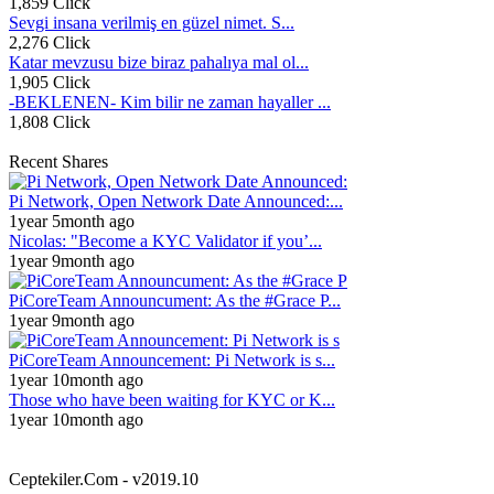
1,859 Click
Sevgi insana verilmiş en güzel nimet. S...
2,276 Click
Katar mevzusu bize biraz pahalıya mal ol...
1,905 Click
-BEKLENEN- Kim bilir ne zaman hayaller ...
1,808 Click
Recent Shares
Pi Network, Open Network Date Announced:...
1year 5month ago
Nicolas: "Become a KYC Validator if you’...
1year 9month ago
PiCoreTeam Announcument: As the #Grace P...
1year 9month ago
PiCoreTeam Announcement: Pi Network is s...
1year 10month ago
Those who have been waiting for KYC or K...
1year 10month ago
Ceptekiler.Com - v2019.10