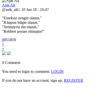
Aşık Ali
@asik_alii | 10 Jun 18 - 16:47
"Emeksiz zengin olanın,"
"Kitapsız bilgin olanın,"
"Sermayesi din olanın,"
"Rehberi şeytan olmuştur!"
0
0
5
1859
+
+
0 Comment
You need to login to comment.
LOGIN
If you do not have an account, sign up.
REGISTER