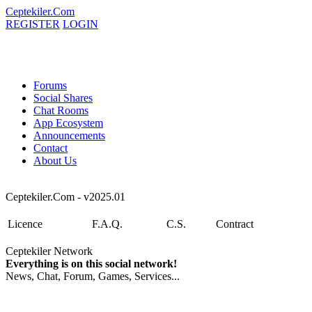
Ceptekiler.Com
REGISTER
LOGIN
Forums
Social Shares
Chat Rooms
App Ecosystem
Announcements
Contact
About Us
Ceptekiler.Com - v2025.01
Licence
F.A.Q.
C.S.
Contract
Ceptekiler Network
Everything is on this social network!
News, Chat, Forum, Games, Services...