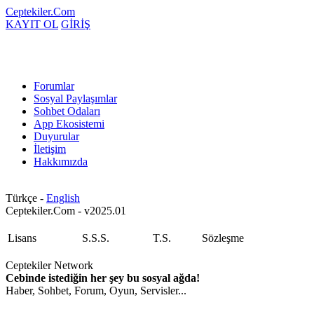
Ceptekiler.Com
KAYIT OL
GİRİŞ
Forumlar
Sosyal Paylaşımlar
Sohbet Odaları
App Ekosistemi
Duyurular
İletişim
Hakkımızda
Türkçe -
English
Ceptekiler.Com - v2025.01
Lisans
S.S.S.
T.S.
Sözleşme
Ceptekiler Network
Cebinde istediğin her şey bu sosyal ağda!
Haber, Sohbet, Forum, Oyun, Servisler...