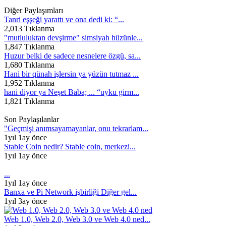
Diğer Paylaşımları
Tanri eşşeği yarattı ve ona dedi ki: “...
2,013 Tıklanma
"mutluluktan devşirme" simsiyah hüzünle...
1,847 Tıklanma
Huzur belki de sadece nesnelere özgü, sa...
1,680 Tıklanma
Hani bir qünah işlersin ya yüzün tutmaz ...
1,952 Tıklanma
hani diyor ya Neşet Baba; ... “uyku girm...
1,821 Tıklanma
Son Paylaşılanlar
"Geçmişi anımsayamayanlar, onu tekrarlam...
1yıl 1ay önce
Stable Coin nedir? Stable coin, merkezi...
1yıl 1ay önce
...
1yıl 1ay önce
Banxa ve Pi Network işbirliği Diğer gel...
1yıl 3ay önce
Web 1.0, Web 2.0, Web 3.0 ve Web 4.0 ned...