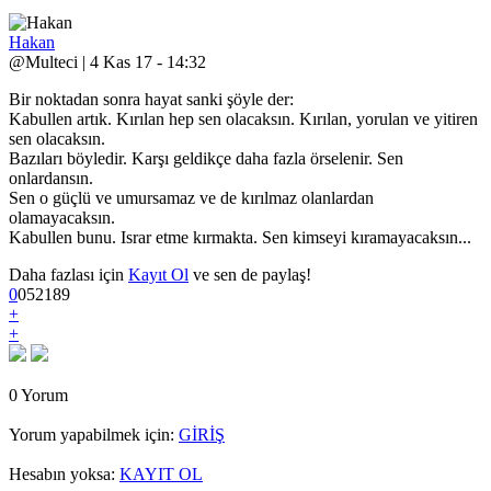
Hakan
@Multeci | 4 Kas 17 - 14:32
Bir noktadan sonra hayat sanki şöyle der:
Kabullen artık. Kırılan hep sen olacaksın. Kırılan, yorulan ve yitiren
sen olacaksın.
Bazıları böyledir. Karşı geldikçe daha fazla örselenir. Sen
onlardansın.
Sen o güçlü ve umursamaz ve de kırılmaz olanlardan
olamayacaksın.
Kabullen bunu. Israr etme kırmakta. Sen kimseyi kıramayacaksın...
Daha fazlası için
Kayıt Ol
ve sen de paylaş!
0
0
5
2189
+
+
0 Yorum
Yorum yapabilmek için:
GİRİŞ
Hesabın yoksa:
KAYIT OL