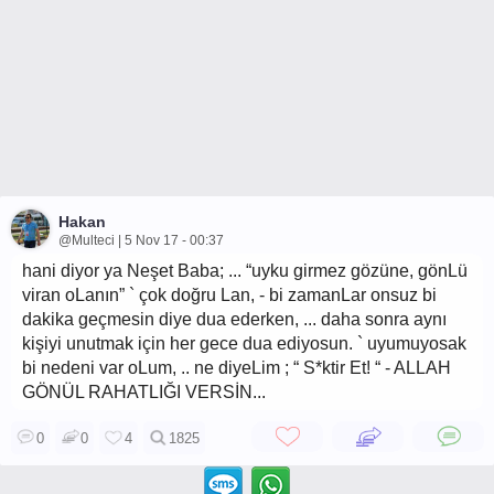
Hakan
@Multeci | 5 Nov 17 - 00:37
hani diyor ya Neşet Baba; ... “uyku girmez gözüne, gönLü
viran oLanın” ` çok doğru Lan, - bi zamanLar onsuz bi
dakika geçmesin diye dua ederken, ... daha sonra aynı
kişiyi unutmak için her gece dua ediyosun. ` uyumuyosak
bi nedeni var oLum, .. ne diyeLim ; “ S*ktir Et! “ - ALLAH
GÖNÜL RAHATLIĞI VERSİN...
0
0
4
1825