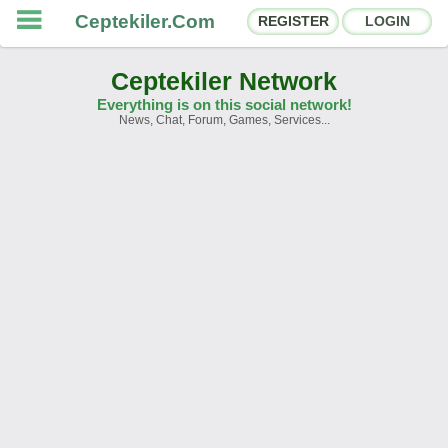
Ceptekiler.Com
REGISTER
LOGIN
Ceptekiler Network
Everything is on this social network!
News, Chat, Forum, Games, Services...
Forums
Social Shares
Chat Rooms
App Ecosystem
Announcements
Contact
About Us
Ceptekiler.Com - v2025.01
Licence
F.A.Q.
C.S.
Contract