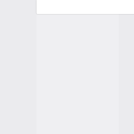
Fo
So
Du
H