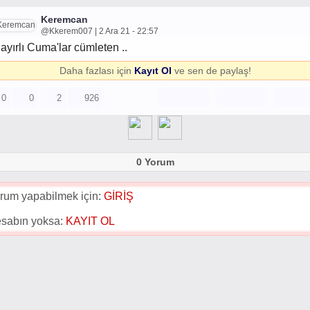
Keremcan
@Kkerem007 | 2 Ara 21 - 22:57
ayırlı Cuma'lar cümleten ..
Daha fazlası için
Kayıt Ol
ve sen de paylaş!
0
0
2
926
0 Yorum
rum yapabilmek için:
GİRİŞ
sabın yoksa:
KAYIT OL