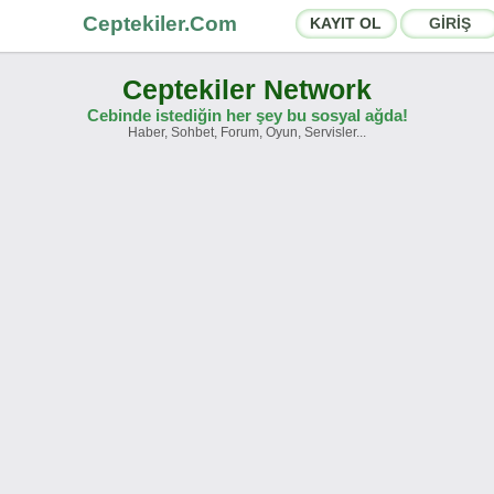
Ceptekiler.Com
KAYIT OL
GİRİŞ
Ceptekiler Network
Cebinde istediğin her şey bu sosyal ağda!
Haber, Sohbet, Forum, Oyun, Servisler...
rumlar
Sosyal Paylaşımlar
hbet Odaları
App Ekosistemi
yurular
İletişim
akkımızda
Türkçe -
English
Ceptekiler.Com - v2025.01
Lisans
S.S.S.
T.S.
Sözleşme