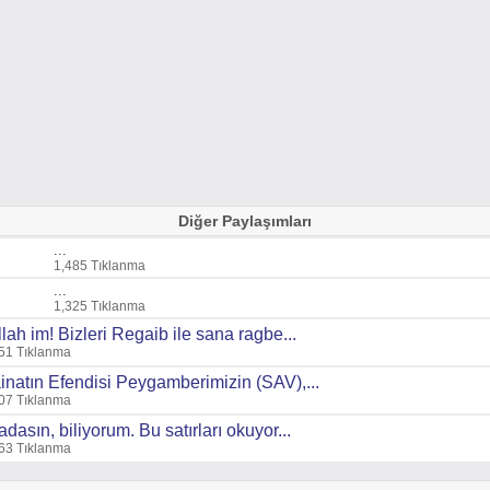
Diğer Paylaşımları
...
1,485 Tıklanma
...
1,325 Tıklanma
llah im! Bizleri Regaib ile sana ragbe...
51 Tıklanma
inatın Efendisi Peygamberimizin (SAV),...
07 Tıklanma
adasın, biliyorum. Bu satırları okuyor...
63 Tıklanma