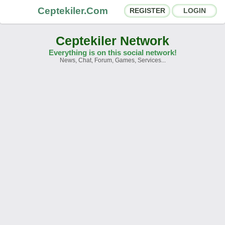
Ceptekiler.Com
REGISTER
LOGIN
Ceptekiler Network
Everything is on this social network!
News, Chat, Forum, Games, Services...
Forums
Social Shares
Chat Rooms
App Ecosystem
Announcements
Contact
About Us
Ceptekiler.Com - v2025.01
Licence
F.A.Q.
C.S.
Contract