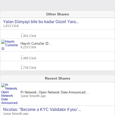
Other Shares
Yalan Dünyayi bile bu kadar Güzel Yara...
1,813 Click
...
1,301 Click
Hayırlı Cuma'lar 😊...
4,223 Click
...
1,485 Click
...
1,734 Click
Recent Shares
Pi Network, Open Network Date Announced:...
1year 5month ago
Nicolas: "Become a KYC Validator if you’...
1year 9month ago