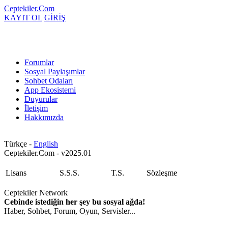
Ceptekiler.Com
KAYIT OL
GİRİŞ
Forumlar
Sosyal Paylaşımlar
Sohbet Odaları
App Ekosistemi
Duyurular
İletişim
Hakkımızda
Türkçe -
English
Ceptekiler.Com - v2025.01
Lisans
S.S.S.
T.S.
Sözleşme
Ceptekiler Network
Cebinde istediğin her şey bu sosyal ağda!
Haber, Sohbet, Forum, Oyun, Servisler...