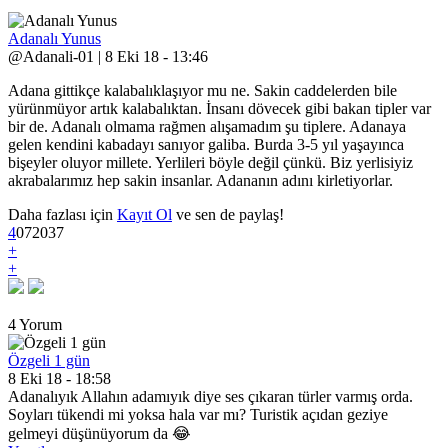
Adanalı Yunus
@Adanali-01 | 8 Eki 18 - 13:46
Adana gittikçe kalabalıklaşıyor mu ne. Sakin caddelerden bile
yürünmüyor artık kalabalıktan. İnsanı dövecek gibi bakan tipler var
bir de. Adanalı olmama rağmen alışamadım şu tiplere. Adanaya
gelen kendini kabadayı sanıyor galiba. Burda 3-5 yıl yaşayınca
bişeyler oluyor millete. Yerlileri böyle değil çünkü. Biz yerlisiyiz
akrabalarımız hep sakin insanlar. Adananın adını kirletiyorlar.
Daha fazlası için
Kayıt Ol
ve sen de paylaş!
4
0
7
2037
+
+
4 Yorum
Özgeli 1 gün
8 Eki 18 - 18:58
Adanalıyık Allahın adamıyık diye ses çıkaran türler varmış orda.
Soyları tükendi mi yoksa hala var mı? Turistik açıdan geziye
gelmeyi düşünüyorum da 😂