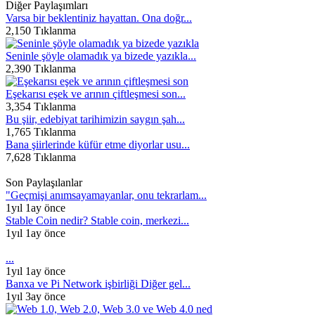
Diğer Paylaşımları
Varsa bir beklentiniz hayattan. Ona doğr...
2,150 Tıklanma
Seninle şöyle olamadık ya bizede yazıkla...
2,390 Tıklanma
Eşekarısı eşek ve arının çiftleşmesi son...
3,354 Tıklanma
Bu şiir, edebiyat tarihimizin saygın şah...
1,765 Tıklanma
Bana şiirlerinde küfür etme diyorlar usu...
7,628 Tıklanma
Son Paylaşılanlar
"Geçmişi anımsayamayanlar, onu tekrarlam...
1yıl 1ay önce
Stable Coin nedir? Stable coin, merkezi...
1yıl 1ay önce
...
1yıl 1ay önce
Banxa ve Pi Network işbirliği Diğer gel...
1yıl 3ay önce