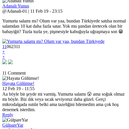
Adanalı Yunus
@Adanali-01 | 11 Feb 19 - 23:15
Yumurta salamı mı? Olum var yaa, bundan Türkiyede satılsa normal
salamdan 10 kat daha fazla satar. Yok mu şundan üretecek olan bir
babayiğit? Tuzla tuzla ye, pişmesiyle kabuğuyla uğraşmaya son 😁
11
0
6
2311
+
+
11 Comment
Hayata Gülümse!
12 Feb 19 - 11:55
Aa böyle bir şeyde mi varmiş. Yumurta salamı 😮 ama soğuk olmaz
mı böyle. Biz ılık veya sıcak seviyoruz daha güzel. Gerçi
mikrodalgada ısıtılır belki ama tazeliğini bilemedim ama çok hoş
denemek isterdim.
Reply
GülpareYar