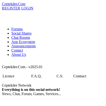
Ceptekiler.Com
REGISTER
LOGIN
Forums
Social Shares
Chat Rooms
App Ecosystem
Announcements
Contact
About Us
Ceptekiler.Com - v2025.01
Licence
F.A.Q.
C.S.
Contract
Ceptekiler Network
Everything is on this social network!
News, Chat, Forum, Games, Services...