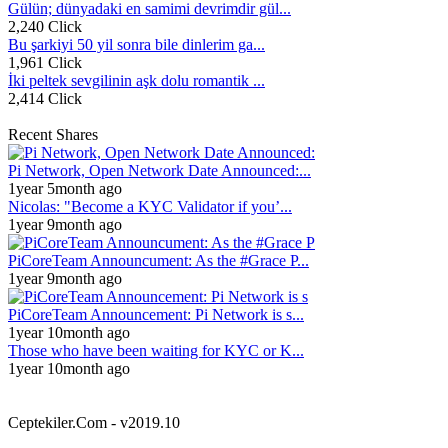
Gülün; dünyadaki en samimi devrimdir gül...
2,240 Click
Bu şarkiyi 50 yil sonra bile dinlerim ga...
1,961 Click
İki peltek sevgilinin aşk dolu romantik ...
2,414 Click
Recent Shares
Pi Network, Open Network Date Announced:...
1year 5month ago
Nicolas: "Become a KYC Validator if you’...
1year 9month ago
PiCoreTeam Announcument: As the #Grace P...
1year 9month ago
PiCoreTeam Announcement: Pi Network is s...
1year 10month ago
Those who have been waiting for KYC or K...
1year 10month ago
Ceptekiler.Com - v2019.10