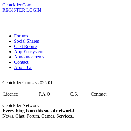
Ceptekiler.Com
REGISTER
LOGIN
Forums
Social Shares
Chat Rooms
App Ecosystem
Announcements
Contact
About Us
Ceptekiler.Com - v2025.01
Licence
F.A.Q.
C.S.
Contract
Ceptekiler Network
Everything is on this social network!
News, Chat, Forum, Games, Services...