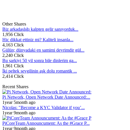
Other Shares
Biz arkadaşlığı kalpten gelir sanıyorduk...
1,956 Click
Hiç dikkat ettiniz mi? Kaliteli insanla...
4,163 Click
Gülün; dünyadaki en samimi devrimdir gül...
2,240 Click
Bu şarkiyi 50 yil sonra bile dinlerim ga...
1,961 Click
İki peltek sevgilinin aşk dolu romantik ...
2,414 Click
Recent Shares
Pi Network, Open Network Date Announced:...
1year 5month ago
Nicolas: "Become a KYC Validator if you’...
1year 9month ago
PiCoreTeam Announcument: As the #Grace P...
1year 9month ago