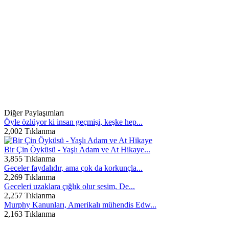
Diğer Paylaşımları
Öyle özlüyor ki insan geçmişi, keşke hep...
2,002 Tıklanma
Bir Çin Öyküsü - Yaşlı Adam ve At Hikaye...
3,855 Tıklanma
Geceler faydalıdır, ama çok da korkunçla...
2,269 Tıklanma
Geceleri uzaklara çığlık olur sesim, De...
2,257 Tıklanma
Murphy Kanunları, Amerikalı mühendis Edw...
2,163 Tıklanma