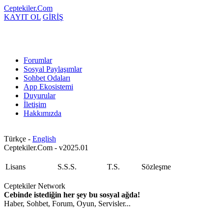
Ceptekiler.Com
KAYIT OL
GİRİŞ
Forumlar
Sosyal Paylaşımlar
Sohbet Odaları
App Ekosistemi
Duyurular
İletişim
Hakkımızda
Türkçe -
English
Ceptekiler.Com - v2025.01
Lisans
S.S.S.
T.S.
Sözleşme
Ceptekiler Network
Cebinde istediğin her şey bu sosyal ağda!
Haber, Sohbet, Forum, Oyun, Servisler...