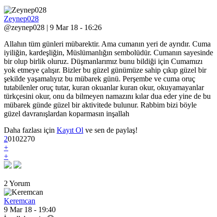
Zeynep028
@zeynep028 | 9 Mar 18 - 16:26
Allahın tüm günleri mübarektir. Ama cumanın yeri de ayrıdır. Cuma
iyiliğin, kardeşliğin, Müslümanlığın sembolüdür. Cumanın sayesinde
bir olup birlik oluruz. Düşmanlarımız bunu bildiği için Cumamızı
yok etmeye çalışır. Bizler bu güzel günümüze sahip çıkıp güzel bir
şekilde yaşamalıyız bu mübarek günü. Perşembe ve cuma oruç
tutabilenler oruç tutar, kuran okuanlar kuran okur, okuyamayanlar
türkçesini okur, onu da bilmeyen namazını kılar dua eder yine de bu
mübarek günde güzel bir aktivitede bulunur. Rabbim bizi böyle
güzel davranışlardan koparmasın inşallah
Daha fazlası için
Kayıt Ol
ve sen de paylaş!
2
0
10
2270
+
+
2 Yorum
Keremcan
9 Mar 18 - 19:40