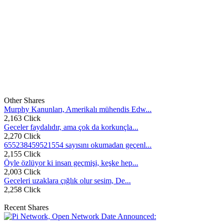
Other Shares
Murphy Kanunları, Amerikalı mühendis Edw...
2,163 Click
Geceler faydalıdır, ama çok da korkunçla...
2,270 Click
655238459521554 sayısını okumadan geçenl...
2,155 Click
Öyle özlüyor ki insan geçmişi, keşke hep...
2,003 Click
Geceleri uzaklara çığlık olur sesim, De...
2,258 Click
Recent Shares