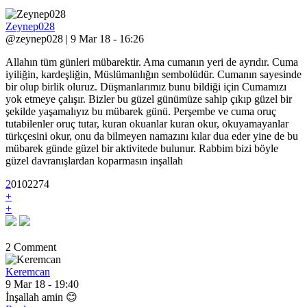
Zeynep028
@zeynep028 | 9 Mar 18 - 16:26
Allahın tüm günleri mübarektir. Ama cumanın yeri de ayrıdır. Cuma
iyiliğin, kardeşliğin, Müslümanlığın sembolüdür. Cumanın sayesinde
bir olup birlik oluruz. Düşmanlarımız bunu bildiği için Cumamızı
yok etmeye çalışır. Bizler bu güzel günümüze sahip çıkıp güzel bir
şekilde yaşamalıyız bu mübarek günü. Perşembe ve cuma oruç
tutabilenler oruç tutar, kuran okuanlar kuran okur, okuyamayanlar
türkçesini okur, onu da bilmeyen namazını kılar dua eder yine de bu
mübarek günde güzel bir aktivitede bulunur. Rabbim bizi böyle
güzel davranışlardan koparmasın inşallah
2
0
10
2274
+
+
2 Comment
Keremcan
9 Mar 18 - 19:40
İnşallah amin 😊