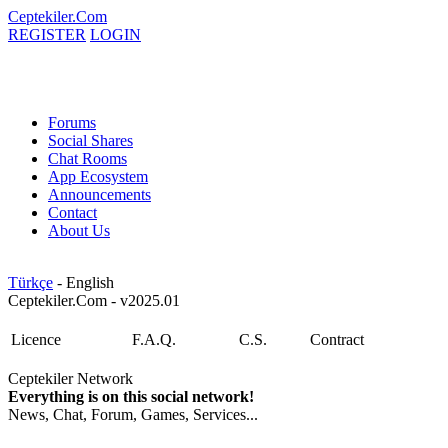
Ceptekiler.Com
REGISTER
LOGIN
Forums
Social Shares
Chat Rooms
App Ecosystem
Announcements
Contact
About Us
Türkçe
- English
Ceptekiler.Com - v2025.01
Licence
F.A.Q.
C.S.
Contract
Ceptekiler Network
Everything is on this social network!
News, Chat, Forum, Games, Services...