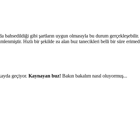
ahsedildiği gibi şartların uygun olmasıyla bu durum gerçekleşebilir. Hat
enmiştir. Hızlı bir şekilde ısı alan buz tanecikleri belli bir süre erim
 kayda geçiyor.
Kaynayan buz!
Bakın bakalım nasıl oluyormuş...