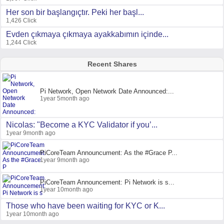
Her son bir başlangıçtır. Peki her başl...
1,426 Click
Evden çıkmaya çıkmaya ayakkabımın içinde...
1,244 Click
Recent Shares
Pi Network, Open Network Date Announced:...
1year 5month ago
Nicolas: "Become a KYC Validator if you’...
1year 9month ago
PiCoreTeam Announcument: As the #Grace P...
1year 9month ago
PiCoreTeam Announcement: Pi Network is s...
1year 10month ago
Those who have been waiting for KYC or K...
1year 10month ago