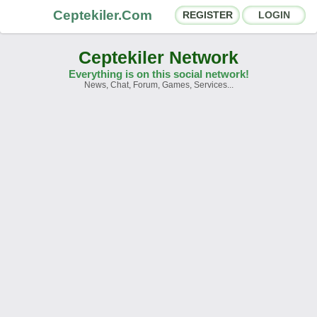
Ceptekiler.Com
REGISTER
LOGIN
Ceptekiler Network
Everything is on this social network!
News, Chat, Forum, Games, Services...
Forums
Social Shares
Chat Rooms
App Ecosystem
Announcements
Contact
About Us
Ceptekiler.Com - v2025.01
Licence
F.A.Q.
C.S.
Contract