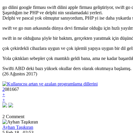
go dilini google firması swift dilini apple firması geliştiriyor, swift g
Şaşırdığım ise PHP ve delphi nin sıralamadaki yerleri.
Delphi ve pascal yok olmuştur sanıyordum, PHP yi ise daha yukarda
swift ve go nun arkasında dünya devi firmalar olduğu için hızlı yayılm
swift in ne olduğuna şöyle bir baktım, gerçekten yaratmak için düşünd
çok çekirdekli cihazlara uygun ve çok işlemli yapıya uygun bir dil geli
Yola çıktıkları sebepler çok mantıklı geldi bana, ama ne kadar başardı
Swifti ABD deki bazı yüksek okullar ders olarak okutmaya başlamış.
(26 Ağustos 2017)
2
0
8
1667
+
+
2 Comment
Ayhan Taşıkıran
5 Feb 18 - 02:53