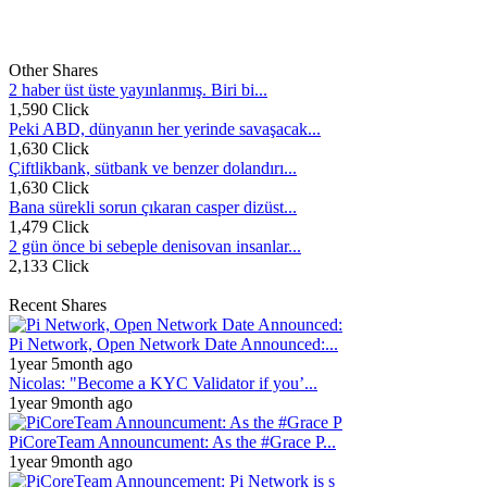
Other Shares
2 haber üst üste yayınlanmış. Biri bi...
1,590 Click
Peki ABD, dünyanın her yerinde savaşacak...
1,630 Click
Çiftlikbank, sütbank ve benzer dolandırı...
1,630 Click
Bana sürekli sorun çıkaran casper dizüst...
1,479 Click
2 gün önce bi sebeple denisovan insanlar...
2,133 Click
Recent Shares
Pi Network, Open Network Date Announced:...
1year 5month ago
Nicolas: "Become a KYC Validator if you’...
1year 9month ago
PiCoreTeam Announcument: As the #Grace P...
1year 9month ago