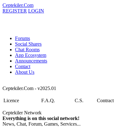
Ceptekiler.Com
REGISTER
LOGIN
Forums
Social Shares
Chat Rooms
App Ecosystem
Announcements
Contact
About Us
Ceptekiler.Com - v2025.01
Licence
F.A.Q.
C.S.
Contract
Ceptekiler Network
Everything is on this social network!
News, Chat, Forum, Games, Services...