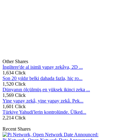
Other Shares
İngiltere'de al isimli yapay zekâya, 2D ...
1,634 Click
Son 20 yıldır belki dahada fazla, hiç ro...
1,520 Click
Dünyanın ölçülmüş en yüksek ikinci zeka ...
1,569 Click
Yine yapay zekâ, yine yapay zekâ. Pek...
1,601 Click
Türkiye Yahudi'lerin kontrolünde. Ülked...
2,214 Click
Recent Shares