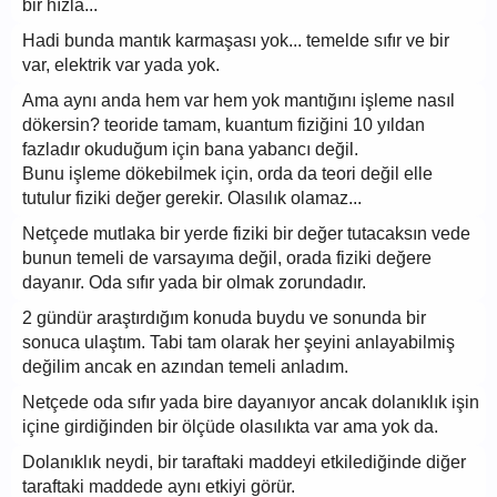
bir hızla...
Hadi bunda mantık karmaşası yok... temelde sıfır ve bir
var, elektrik var yada yok.
Ama aynı anda hem var hem yok mantığını işleme nasıl
dökersin? teoride tamam, kuantum fiziğini 10 yıldan
fazladır okuduğum için bana yabancı değil.
Bunu işleme dökebilmek için, orda da teori değil elle
tutulur fiziki değer gerekir. Olasılık olamaz...
Netçede mutlaka bir yerde fiziki bir değer tutacaksın vede
bunun temeli de varsayıma değil, orada fiziki değere
dayanır. Oda sıfır yada bir olmak zorundadır.
2 gündür araştırdığım konuda buydu ve sonunda bir
sonuca ulaştım. Tabi tam olarak her şeyini anlayabilmiş
değilim ancak en azından temeli anladım.
Netçede oda sıfır yada bire dayanıyor ancak dolanıklık işin
içine girdiğinden bir ölçüde olasılıkta var ama yok da.
Dolanıklık neydi, bir taraftaki maddeyi etkilediğinde diğer
taraftaki maddede aynı etkiyi görür.