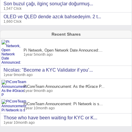
Son buzul çağı, ilginç sonuçlar doğurmuş...
1,547 Click
OLED ve QLED dende azcık bahsedeyim. 2 t...
1,660 Click
Recent Shares
Pi Network, Open Network Date Announced:...
1year 5month ago
Nicolas: "Become a KYC Validator if you’...
1year 9month ago
PiCoreTeam Announcument: As the #Grace P...
1year 9month ago
PiCoreTeam Announcement: Pi Network is s...
1year 10month ago
Those who have been waiting for KYC or K...
1year 10month ago