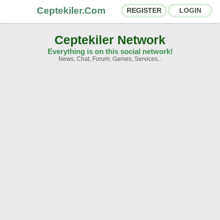
Ceptekiler.Com
REGISTER
LOGIN
Ceptekiler Network
Everything is on this social network!
News, Chat, Forum, Games, Services...
Forums
Social Shares
Chat Rooms
App Ecosystem
Announcements
Contact
About Us
Ceptekiler.Com - v2025.01
Licence
F.A.Q.
C.S.
Contract