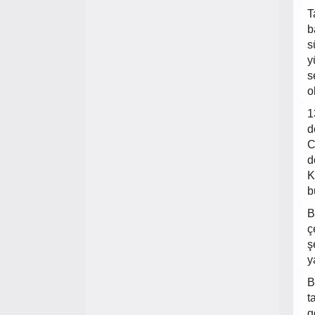
T
b
s
y
s
o
1
d
C
d
K
b
B
ç
ş
y
B
t
g