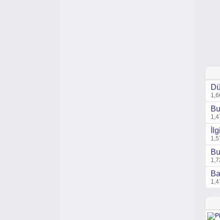
Dü
1,6
Bu
1,4
İl
1,5
Bu
1,7
Ba
1,4