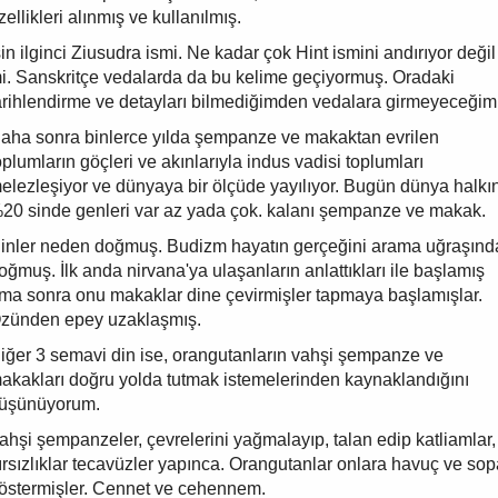
zellikleri alınmış ve kullanılmış.
şin ilginci Ziusudra ismi. Ne kadar çok Hint ismini andırıyor değil
i. Sanskritçe vedalarda da bu kelime geçiyormuş. Oradaki
arihlendirme ve detayları bilmediğimden vedalara girmeyeceğim
aha sonra binlerce yılda şempanze ve makaktan evrilen
oplumların göçleri ve akınlarıyla indus vadisi toplumları
elezleşiyor ve dünyaya bir ölçüde yayılıyor. Bugün dünya halkı
20 sinde genleri var az yada çok. kalanı şempanze ve makak.
inler neden doğmuş. Budizm hayatın gerçeğini arama uğraşınd
oğmuş. İlk anda nirvana'ya ulaşanların anlattıkları ile başlamış
ma sonra onu makaklar dine çevirmişler tapmaya başlamışlar.
zünden epey uzaklaşmış.
iğer 3 semavi din ise, orangutanların vahşi şempanze ve
akakları doğru yolda tutmak istemelerinden kaynaklandığını
üşünüyorum.
ahşi şempanzeler, çevrelerini yağmalayıp, talan edip katliamlar,
ırsızlıklar tecavüzler yapınca. Orangutanlar onlara havuç ve sop
östermişler. Cennet ve cehennem.