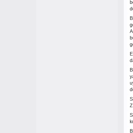
b
d
B
g
A
b
g
E
d
B
y
u
d
S
Z
S
k
B