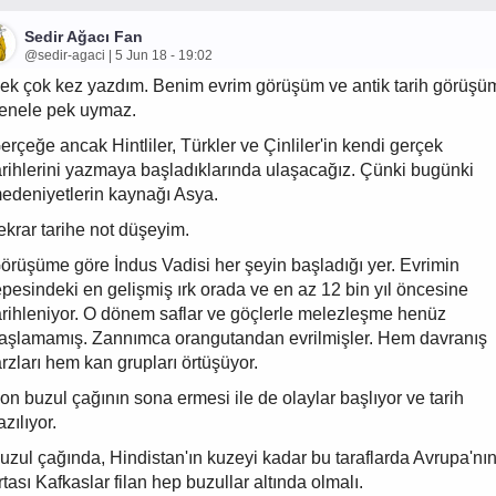
Sedir Ağacı Fan
@sedir-agaci | 5 Jun 18 - 19:02
ek çok kez yazdım. Benim evrim görüşüm ve antik tarih görüşü
enele pek uymaz.
erçeğe ancak Hintliler, Türkler ve Çinliler'in kendi gerçek
arihlerini yazmaya başladıklarında ulaşacağız. Çünki bugünki
edeniyetlerin kaynağı Asya.
ekrar tarihe not düşeyim.
örüşüme göre İndus Vadisi her şeyin başladığı yer. Evrimin
epesindeki en gelişmiş ırk orada ve en az 12 bin yıl öncesine
arihleniyor. O dönem saflar ve göçlerle melezleşme henüz
aşlamamış. Zannımca orangutandan evrilmişler. Hem davranış
arzları hem kan grupları örtüşüyor.
on buzul çağının sona ermesi ile de olaylar başlıyor ve tarih
azılıyor.
uzul çağında, Hindistan'ın kuzeyi kadar bu taraflarda Avrupa'nı
rtası Kafkaslar filan hep buzullar altında olmalı.