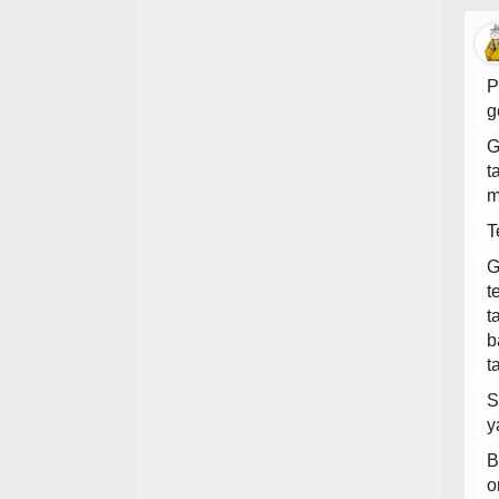
P
g
G
t
m
T
G
t
t
b
t
S
y
B
o