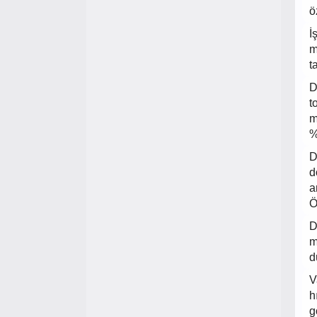
ö
İ
m
t
D
t
m
%
D
d
a
Ö
D
m
d
V
h
g