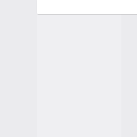
F
C
A
A