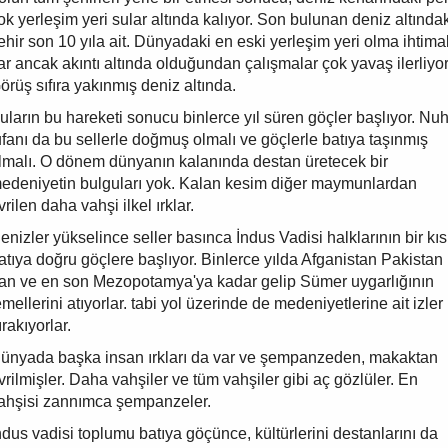
ok yerleşim yeri sular altında kalıyor. Son bulunan deniz altında
ehir son 10 yıla ait. Dünyadaki en eski yerleşim yeri olma ihtimal
ar ancak akıntı altında olduğundan çalışmalar çok yavaş ilerliyor
örüş sıfıra yakınmış deniz altında.
uların bu hareketi sonucu binlerce yıl süren göçler başlıyor. Nu
ufanı da bu sellerle doğmuş olmalı ve göçlerle batıya taşınmış
lmalı. O dönem dünyanın kalanında destan üretecek bir
edeniyetin bulguları yok. Kalan kesim diğer maymunlardan
vrilen daha vahşi ilkel ırklar.
enizler yükselince seller basınca İndus Vadisi halklarının bir kı
atıya doğru göçlere başlıyor. Binlerce yılda Afganistan Pakistan
ran ve en son Mezopotamya'ya kadar gelip Sümer uygarlığının
emellerini atıyorlar. tabi yol üzerinde de medeniyetlerine ait izler
ırakıyorlar.
ünyada başka insan ırkları da var ve şempanzeden, makaktan
vrilmişler. Daha vahşiler ve tüm vahşiler gibi aç gözlüler. En
ahşisi zannımca şempanzeler.
ndus vadisi toplumu batıya göçünce, kültürlerini destanlarını da