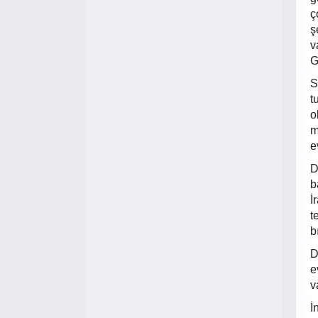
ç
ş
v
G
S
t
o
m
e
D
b
İ
t
b
D
e
v
İ