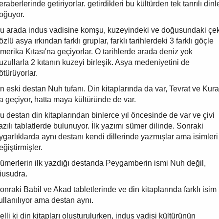
eraberlerinde getiriyorlar. getirdikleri bu kültürden tek tanrılı dinl
oğuyor.
u arada indus vadisine komşu, kuzeyindeki ve doğusundaki çek
özlü asya ırkından farklı gruplar, farklı tarihlerdeki 3 farklı göçle
merika Kıtası'na geçiyorlar. O tarihlerde arada deniz yok
uzullarla 2 kıtanın kuzeyi birleşik. Asya medeniyetini de
ötürüyorlar.
n eski destan Nuh tufanı. Din kitaplarında da var, Tevrat ve Kur
a geçiyor, hatta maya kültüründe de var.
u destan din kitaplarından binlerce yıl öncesinde de var ve çivi
azılı tablatlerde bulunuyor. İlk yazımı sümer dilinde. Sonraki
ygarlıklarda aynı destanı kendi dillerinde yazmışlar ama isimleri
eğiştirmişler.
ümerlerin ilk yazdığı destanda Peygamberin ismi Nuh değil,
iusudra.
onraki Babil ve Akad tabletlerinde ve din kitaplarında farklı isim
ullanılıyor ama destan aynı.
elli ki din kitapları oluşturulurken, indus vadisi kültürünün