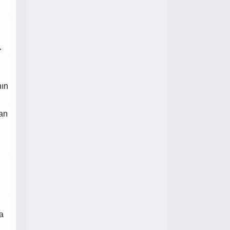
.
nın
an
a