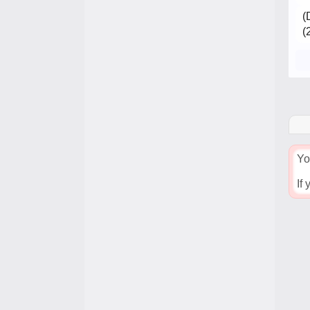
(
(
Yo
If