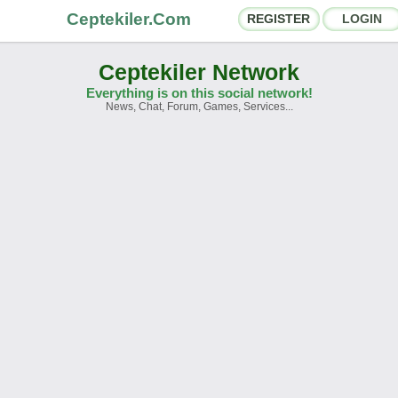
Ceptekiler.Com
REGISTER
LOGIN
Ceptekiler Network
Everything is on this social network!
News, Chat, Forum, Games, Services...
orums
Social Shares
hat Rooms
App Ecosystem
nnouncements
Contact
bout Us
Ceptekiler.Com - v2025.01
Licence
F.A.Q.
C.S.
Contract