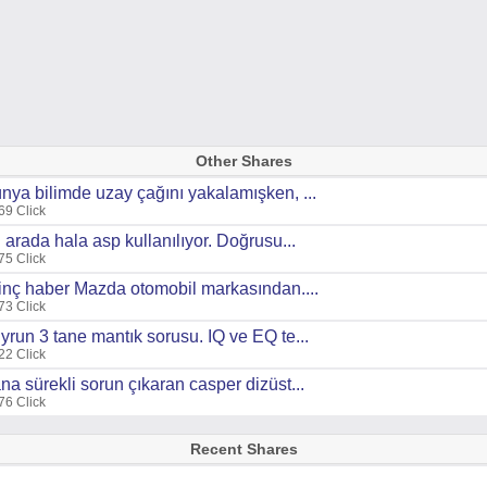
Other Shares
nya bilimde uzay çağını yakalamışken, ...
69 Click
 arada hala asp kullanılıyor. Doğrusu...
75 Click
ginç haber Mazda otomobil markasından....
73 Click
yrun 3 tane mantık sorusu. IQ ve EQ te...
22 Click
na sürekli sorun çıkaran casper dizüst...
76 Click
Recent Shares