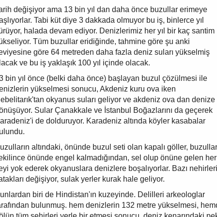
arih değişiyor ama 13 bin yıl dan daha önce buzullar erimeye
aşlıyorlar. Tabi küt diye 3 dakkada olmuyor bu iş, binlerce yıl
ürüyor, halada devam ediyor. Denizlerimiz her yıl bir kaç santim
ükseliyor. Tüm buzullar eridiğinde, tahmine göre şu anki
eviyesine göre 64 metreden daha fazla deniz suları yükselmiş
lacak ve bu iş yaklaşık 100 yıl içinde olacak.
3 bin yıl önce (belki daha önce) başlayan buzul çözülmesi ile
enizlerin yükselmesi sonucu, Akdeniz kuru ova iken
ebelitarık'tan okyanus suları geliyor ve akdeniz ova dan denize
önüşüyor. Sular Çanakkale ve İstanbul Boğazlarını da geçerek
aradeniz'i de dolduruyor. Karadeniz altında köyler kasabalar
ulundu.
uzulların altındaki, önünde buzul seti olan kapalı göller, buzulla
ekilince önünde engel kalmadığından, sel olup önüne gelen her
eyi yok ederek okyanuslara denizlere boşalıyorlar. Bazı nehirler
atakları değişiyor, sulak yerler kurak hale geliyor.
unlardan biri de Hindistan'ın kuzeyinde. Delilleri arkeologlar
arafından bulunmuş. hem denizlerin 132 metre yükselmesi, hem
ölün tüm şehirleri yerle bir etmesi sonucu, deniz kenarındaki pe