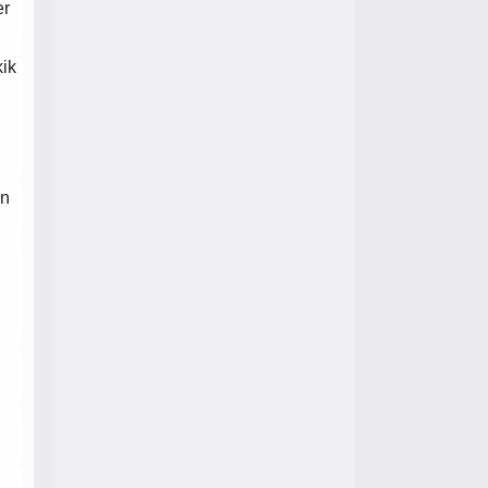
er
ik
an