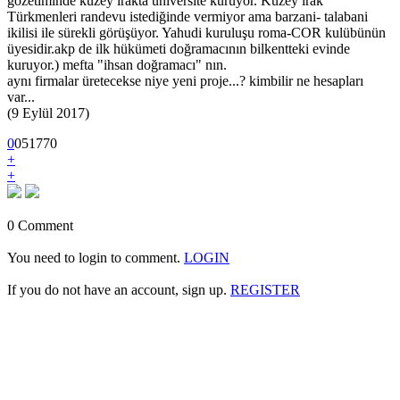
gözetiminde kuzey ırakta üniversite kuruyor. Kuzey ırak
Türkmenleri randevu istediğinde vermiyor ama barzani- talabani
ikilisi ile sürekli görüşüyor. Yahudi kuruluşu roma-COR kulübünün
üyesidir.akp de ilk hükümeti doğramacının bilkentteki evinde
kuruyor.) mefta "ihsan doğramacı" nın.
aynı firmalar üretecekse niye yeni proje...? kimbilir ne hesapları
var...
(9 Eylül 2017)
0
0
5
1770
+
+
0 Comment
You need to login to comment.
LOGIN
If you do not have an account, sign up.
REGISTER