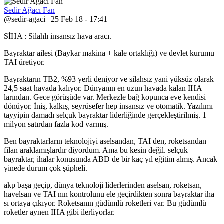
Sedir Ağacı Fan
@sedir-agaci | 25 Feb 18 - 17:41
SİHA : Silahlı insansız hava aracı.
Bayraktar ailesi (Baykar makina + kale ortaklığı) ve devlet kurumu
TAI üretiyor.
Bayraktarın TB2, %93 yerli deniyor ve silahsız yani yüksüz olarak
24,5 saat havada kalıyor. Dünyanın en uzun havada kalan IHA
larından. Gece görüşüde var. Merkezle bağ kopunca eve kendisi
dönüyor. İniş, kalkış, seyrüsefer hep insansız ve otomatik. Yazılımı
tayyipin damadı selçuk bayraktar liderliğinde gerçekleştirilmiş. 1
milyon satırdan fazla kod varmış.
Ben bayraktarların teknolojiyi aselsandan, TAI den, roketsandan
filan araklamışlardır diyordum. Ama bu kesin değil. selçuk
bayraktar, ihalar konusunda ABD de bir kaç yıl eğitim almış. Ancak
yinede durum çok şüpheli.
akp başa geçip, dünya teknoloji liderlerinden aselsan, roketsan,
havelsan ve TAI nın kontrolunu ele geçirdikten sonra bayraktar iha
sı ortaya çıkıyor. Roketsanın güdümlü roketleri var. Bu güdümlü
roketler aynen IHA gibi ilerliyorlar.