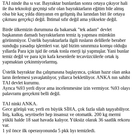
TAI ninde iha sı var. Bayraktar bunlardan sonra ortaya çıkıyor hali
ile iha teknoloji geçmişi sıfır olan bayraktarların eğitim bile almış
olsa bir kaç yılda dünyanın en gelişmiş iha larından biri ile ortaya
çıkması gerçekçi değil. İhtimal sıfır değil ama yüksekte değil.
Birde ülkemizin durumuna da bakarsak "tek adam" devlet
başkanının damadı bayraktarların temiz iş yapması mümkün
görünmüyor. Üstelik bayraktarlarla ilgili rusların delillerle beraber
sunduğu yasadışı işlemleri var. işid bizim sınırımıza komşu olduğu
yıllarda Para için işid ile ortak tonla enerji işi yapmışlar. Yani bunlar
temiz değil ve para için kafa kesenlerle tecavüzcülerle ortak iş
yapmaktan çekinmiyorlarmış.
Üstelik bayraktar iha çalışmasına başlayınca, çoktan hazır olan anka
ların ilerlemesi yavaşlatılıyor, yıllarca bekletiliyor. ANKA nın sahibi
TAI devlet kurumu.
Ayrıca %93 yerli diyor ama incelenmesine izin vermiyor. %93 olayı
palavramı gerçekmi belli değil.
TAI ninki ANKA.
Gece görüşü var, yerli en büyük SİHA, çok fazla silah taşıyabiliyor.
İniş, kalkış, seyrüsefer hep insansız ve otomatik. 200 kg mermi
yüklü halde 18 saat havada kalıyor. Yüksüz olarak 36 saatlik rekoru
var.
1 yıl önce ilk operasyonunda 5 pkk lıyı temizledi.