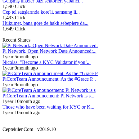
Gelişmiş ülkeler bazı sektörleri yabancı...
1,590 Click
Cep tel satışlarında kore'li, samsung li...
1,493 Click
Hükumet, bana göre de haklı sebeplere da...
1,649 Click
Recent Shares
Pi Network, Open Network Date Announced:...
1year 5month ago
Nicolas: "Become a KYC Validator if you’...
1year 9month ago
PiCoreTeam Announcument: As the #Grace P...
1year 9month ago
PiCoreTeam Announcement: Pi Network is s...
1year 10month ago
Those who have been waiting for KYC or K...
1year 10month ago
Ceptekiler.Com - v2019.10