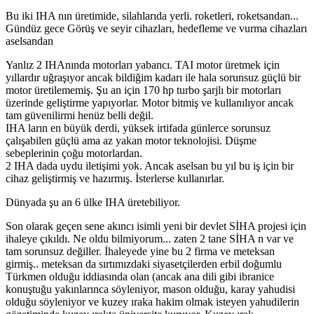
Bu iki IHA nın üretimide, silahlarıda yerli. roketleri, roketsandan...
Gündüz gece Görüş ve seyir cihazları, hedefleme ve vurma cihazları
aselsandan
Yanlız 2 IHAnında motorları yabancı. TAI motor üretmek için
yıllardır uğraşıyor ancak bildiğim kadarı ile hala sorunsuz güçlü bir
motor üretilememiş. Şu an için 170 hp turbo şarjlı bir motorları
üzerinde geliştirme yapıyorlar. Motor bitmiş ve kullanılıyor ancak
tam güvenilirmi henüz belli değil.
IHA ların en büyük derdi, yüksek irtifada günlerce sorunsuz
çalışabilen güçlü ama az yakan motor teknolojisi. Düşme
sebeplerinin çoğu motorlardan.
2 IHA dada uydu iletişimi yok. Ancak aselsan bu yıl bu iş için bir
cihaz geliştirmiş ve hazırmış. İsterlerse kullanırlar.
Dünyada şu an 6 ülke IHA üretebiliyor.
Son olarak geçen sene akıncı isimli yeni bir devlet SİHA projesi için
ihaleye çıkıldı. Ne oldu bilmiyorum... zaten 2 tane SİHA n var ve
tam sorunsuz değiller. İhaleyede yine bu 2 firma ve meteksan
girmiş.. meteksan da sırtımızdaki siyasetçilerden erbil doğumlu
Türkmen olduğu iddiasında olan (ancak ana dili gibi ibranice
konuştuğu yakınlarınca söyleniyor, mason olduğu, karay yahudisi
olduğu söyleniyor ve kuzey ıraka hakim olmak isteyen yahudilerin