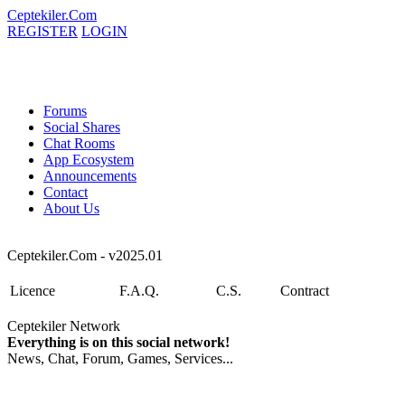
Ceptekiler.Com
REGISTER
LOGIN
Forums
Social Shares
Chat Rooms
App Ecosystem
Announcements
Contact
About Us
Ceptekiler.Com - v2025.01
Licence
F.A.Q.
C.S.
Contract
Ceptekiler Network
Everything is on this social network!
News, Chat, Forum, Games, Services...